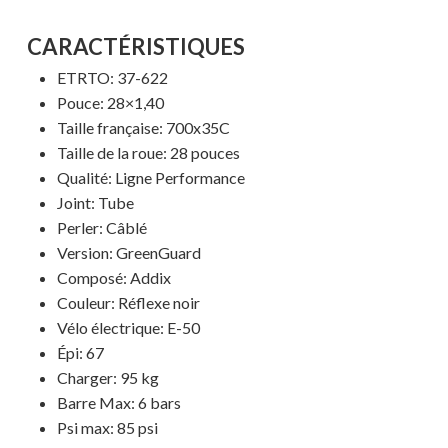
CARACTÉRISTIQUES
ETRTO: 37-622
Pouce: 28×1,40
Taille française: 700x35C
Taille de la roue: 28 pouces
Qualité: Ligne Performance
Joint: Tube
Perler: Câblé
Version: GreenGuard
Composé: Addix
Couleur: Réflexe noir
Vélo électrique: E-50
Épi: 67
Votre panier est vide.
Charger: 95 kg
Barre Max: 6 bars
MAGASINER EN LIGNE
Psi max: 85 psi