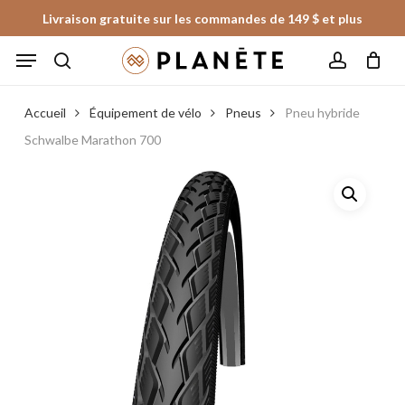
Skip
Livraison gratuite sur les commandes de 149 $ et plus
to
Panier
Fermer
Menu
le
main
panier
search
account
content
Accueil
Équipement de vélo
Pneus
Pneu hybride
Schwalbe Marathon 700