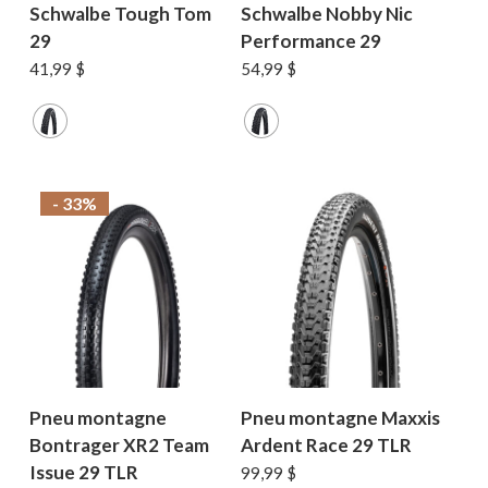
Schwalbe Tough Tom
Schwalbe Nobby Nic
29
Performance 29
41,99
$
54,99
$
- 33%
Pneu montagne
Pneu montagne Maxxis
Bontrager XR2 Team
Ardent Race 29 TLR
Issue 29 TLR
99,99
$