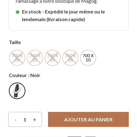
ramassage à notre boutique de Magog.
En stock - Expédié le jour même ou le
lendemain (livraison rapide)
Taille
700 X
700 X
700 X
700 X
700 X
28
32
35
38
50
Couleur
: Noir
AJOUTER AU PANIER