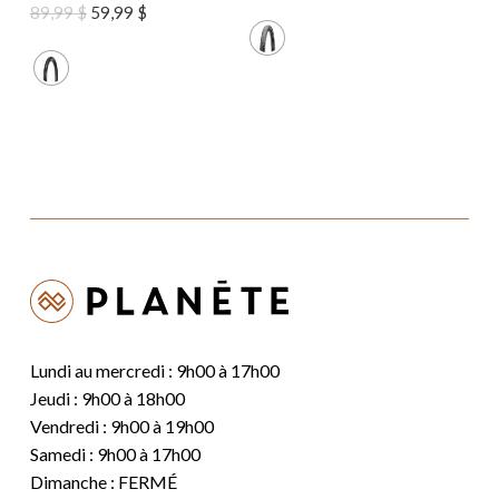
Le
Le
89,99
$
59,99
$
prix
prix
initial
actuel
était :
est :
89,99 $.
59,99 $.
Lundi au mercredi : 9h00 à 17h00
Jeudi : 9h00 à 18h00
Vendredi : 9h00 à 19h00
Samedi : 9h00 à 17h00
Dimanche : FERMÉ