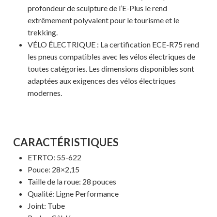
profondeur de sculpture de l’E-Plus le rend
extrêmement polyvalent pour le tourisme et le
trekking.
VÉLO ÉLECTRIQUE : La certification ECE-R75 rend
les pneus compatibles avec les vélos électriques de
toutes catégories. Les dimensions disponibles sont
adaptées aux exigences des vélos électriques
modernes.
Votre panier est vide.
CARACTÉRISTIQUES
MAGASINER EN LIGNE
ETRTO:
55-622
Pouce: 28×2,15
Taille de la roue: 28 pouces
Qualité: Ligne Performance
Joint: Tube