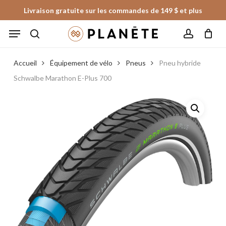
Skip
Livraison gratuite sur les commandes de 149 $ et plus
to
Panier
Fermer
Menu
le
main
panier
search
account
content
Accueil
Équipement de vélo
Pneus
Pneu hybride
Schwalbe Marathon E-Plus 700