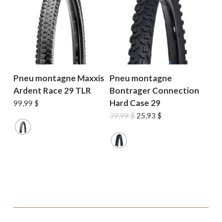
Pneu montagne Maxxis
Pneu montagne
Ardent Race 29 TLR
Bontrager Connection
Hard Case 29
99,99
$
Le
Le
39,99
$
25,93
$
prix
prix
initial
actuel
était :
est :
39,99 $.
25,93 $.