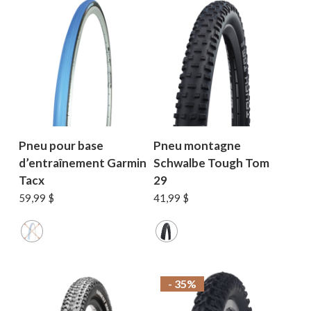
Pneu pour base
Pneu montagne
d’entraînement Garmin
Schwalbe Tough Tom
Tacx
29
59,99
$
41,99
$
- 35%