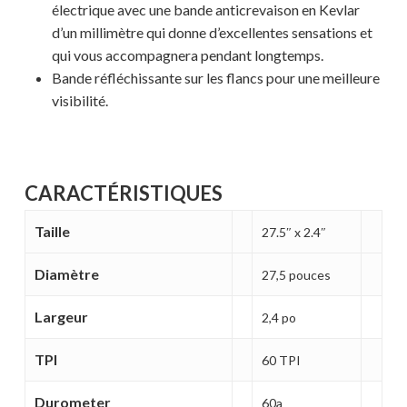
électrique avec une bande anticrevaison en Kevlar
d’un millimètre qui donne d’excellentes sensations et
qui vous accompagnera pendant longtemps.
Bande réfléchissante sur les flancs pour une meilleure
visibilité.
CARACTÉRISTIQUES
Taille
27.5″ x 2.4″
Diamètre
27,5 pouces
Votre panier est vide.
Largeur
2,4 po
MAGASINER EN LIGNE
TPI
60 TPI
Durometer
60a