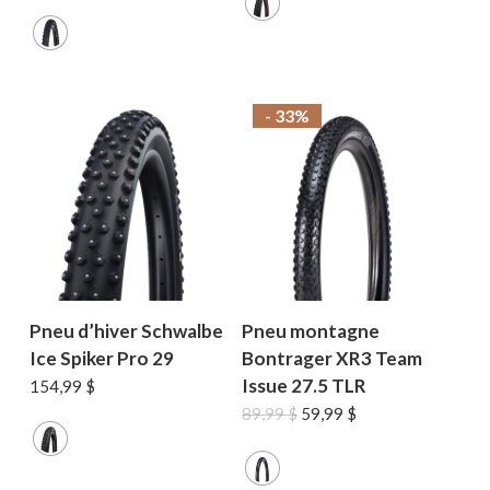
initial
actuel
était :
est :
34,99 $.
27,99 $.
- 33%
Pneu d’hiver Schwalbe
Pneu montagne
Ice Spiker Pro 29
Bontrager XR3 Team
Issue 27.5 TLR
154,99
$
Le
Le
89,99
$
59,99
$
prix
prix
initial
actuel
était :
est :