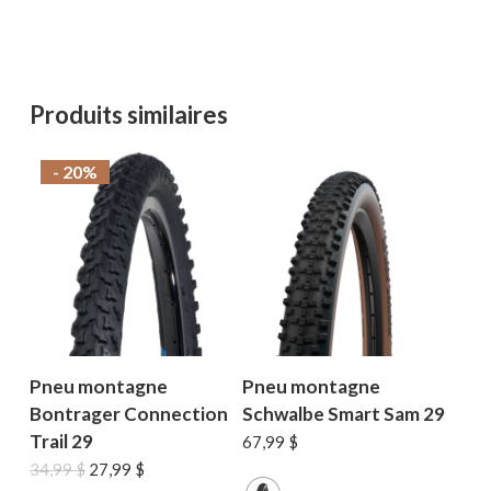
Produits similaires
- 20%
Pneu montagne
Pneu montagne
Bontrager Connection
Schwalbe Smart Sam 29
Trail 29
67,99
$
Le
Le
34,99
$
27,99
$
prix
prix