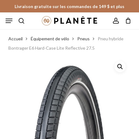
Skip
Livraison gratuite sur les commandes de 149 $ et plus
to
Panier
Fermer
Menu
le
main
panier
search
account
content
Accueil
Équipement de vélo
Pneus
Pneu hybride
Bontrager E6 Hard-Case Lite Reflective 27.5