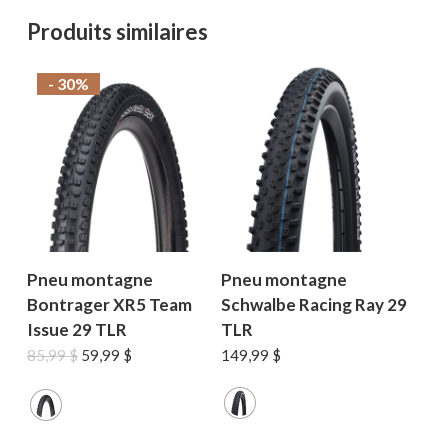
Produits similaires
- 30%
Pneu montagne
Pneu montagne
Bontrager XR5 Team
Schwalbe Racing Ray 29
Issue 29 TLR
TLR
Le
Le
85,99
$
59,99
$
149,99
$
prix
prix
initial
actuel
était :
est :
85,99 $.
59,99 $.