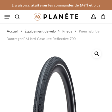
Skip
Livraison gratuite sur les commandes de 149 $ et plus
to
Panier
Fermer
Menu
le
main
panier
search
account
content
Accueil
Équipement de vélo
Pneus
Pneu hybride
Bontrager E6 Hard-Case Lite Reflective 700