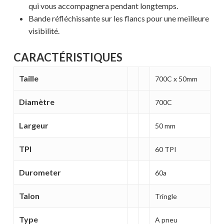
qui vous accompagnera pendant longtemps.
Bande réfléchissante sur les flancs pour une meilleure
visibilité.
CARACTÉRISTIQUES
Taille
700C x 50mm
Diamètre
700C
Largeur
50 mm
Votre panier est vide.
TPI
60 TPI
MAGASINER EN LIGNE
Durometer
60a
Talon
Tringle
Type
A pneu