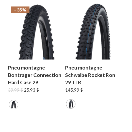
- 35%
Pneu montagne
Pneu montagne
Bontrager Connection
Schwalbe Rocket Ron
Hard Case 29
29 TLR
Le
Le
39,99
$
25,93
$
145,99
$
prix
prix
initial
actuel
était :
est :
39,99 $.
25,93 $.