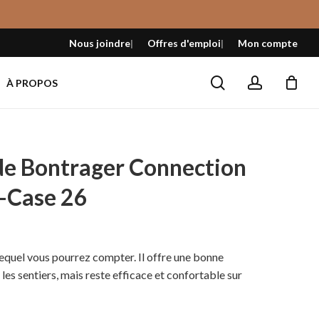
Fermer
le
Nous joindre
Offres d'emploi
Mon compte
panier
search
account
À PROPOS
de Bontrager Connection
-Case 26
lequel vous pourrez compter. Il offre une bonne
t les sentiers, mais reste efficace et confortable sur