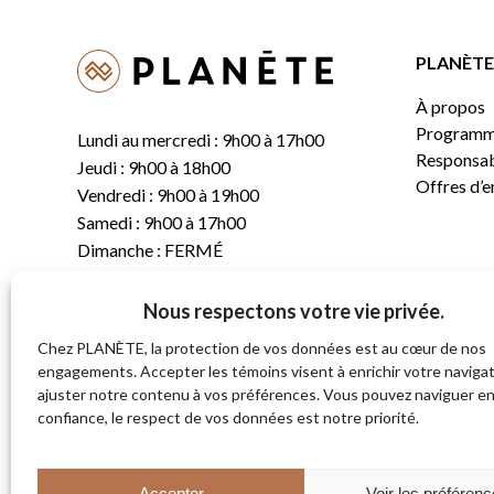
PLANÈTE 
À propos
Programm
Lundi au mercredi : 9h00 à 17h00
Responsabi
Jeudi : 9h00 à 18h00
Offres d’
Vendredi : 9h00 à 19h00
Samedi : 9h00 à 17h00
Dimanche : FERMÉ
Nous respectons votre vie privée.
T.
(819) 843-8356
C.
info@planete.co
Chez PLANÈTE, la protection de vos données est au cœur de nos
engagements. Accepter les témoins visent à enrichir votre navigat
ajuster notre contenu à vos préférences. Vous pouvez naviguer e
681, rue Sherbrooke
confiance, le respect de vos données est notre priorité.
Magog (Québec)
J1X 2S4
Accepter
Voir les préféren