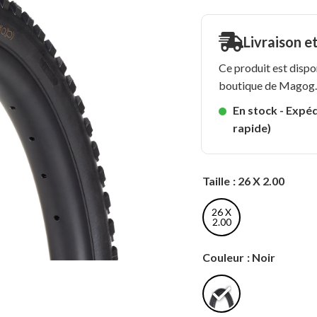
Livraison e
Ce produit est dispo
boutique de Magog
En stock - Expéd
rapide)
Taille
: 26 X 2.00
26 X
2.00
Couleur
: Noir