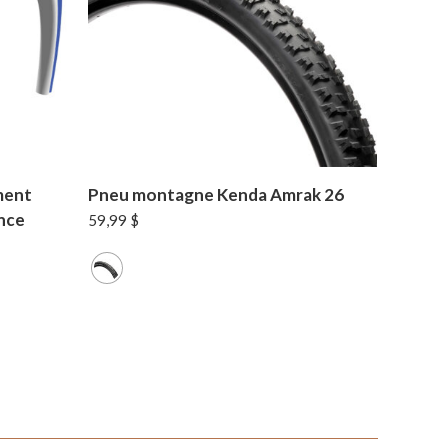
ment
Pneu montagne Kenda Amrak 26
nce
59,99
$