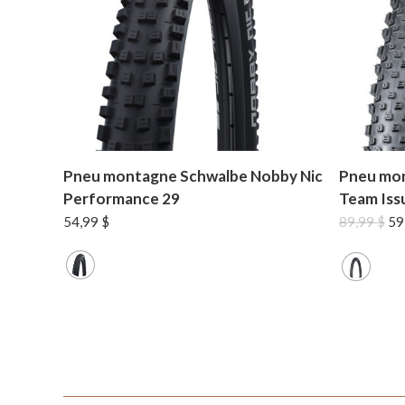
Pneu montagne Schwalbe Nobby Nic
Pneu mo
Performance 29
Team Iss
Le
54,99
$
89,99
$
59
pri
ini
éta
89,