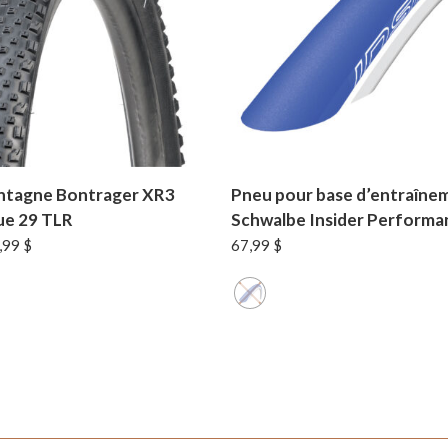
ntagne Bontrager XR3
Pneu pour base d’entraîne
ue 29 TLR
Schwalbe Insider Performa
Le
,99
$
67,99
$
x
prix
tial
actuel
it :
est :
99 $.
59,99 $.