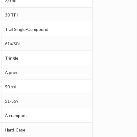
2,0 po
30 TPI
Trail Single-Compound
61a/50a
Tringle
A pneu
50 psi
51-559
À crampons
Hard-Case