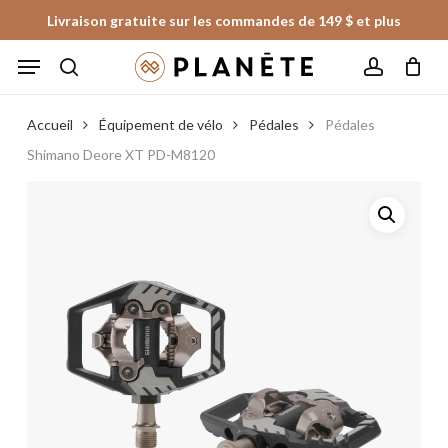
Skip
Livraison gratuite sur les commandes de 149 $ et plus
to
Panier
Fermer
Menu
le
main
panier
search
account
content
Accueil
Équipement de vélo
Pédales
Pédales
Shimano Deore XT PD-M8120