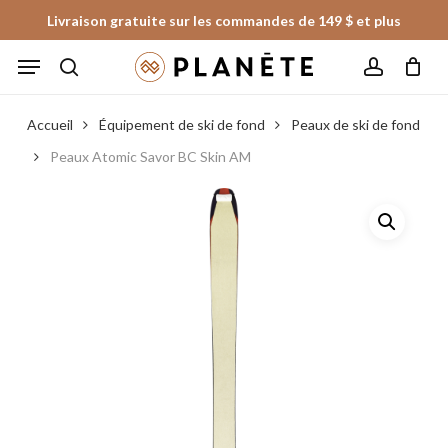
Skip
Livraison gratuite sur les commandes de 149 $ et plus
to
Panier
Fermer
Menu
le
main
panier
search
account
content
Accueil
Équipement de ski de fond
Peaux de ski de fond
Peaux Atomic Savor BC Skin AM