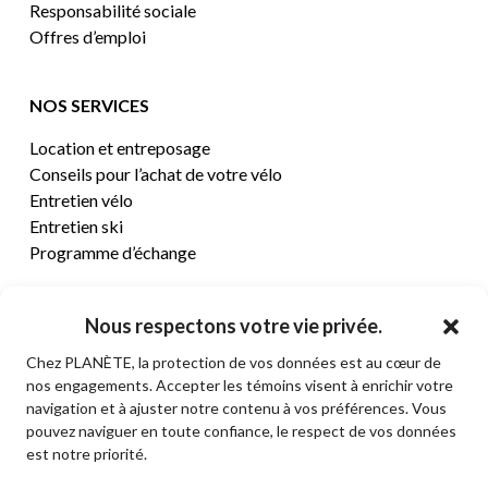
Responsabilité sociale
Offres d’emploi
NOS SERVICES
Location et entreposage
Conseils pour l’achat de votre vélo
Entretien vélo
Entretien ski
Programme d’échange
CENTRE D’AIDE
Nous respectons votre vie privée.
Chez PLANÈTE, la protection de vos données est au cœur de
Termes et conditions de vente
nos engagements. Accepter les témoins visent à enrichir votre
Retours et remboursements
navigation et à ajuster notre contenu à vos préférences. Vous
Politique de confidentialité
pouvez naviguer en toute confiance, le respect de vos données
Contact
est notre priorité.