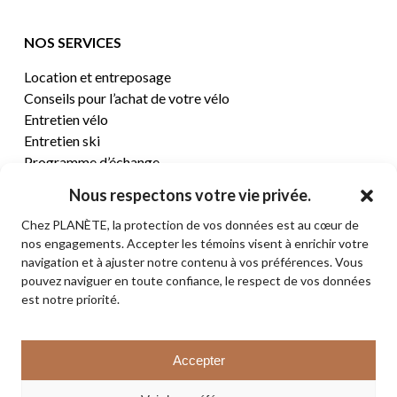
NOS SERVICES
Location et entreposage
Conseils pour l’achat de votre vélo
Entretien vélo
Entretien ski
Programme d’échange
Nous respectons votre vie privée.
CENTRE D’AIDE
Chez PLANÈTE, la protection de vos données est au cœur de
nos engagements. Accepter les témoins visent à enrichir votre
Termes et conditions de vente
navigation et à ajuster notre contenu à vos préférences. Vous
Retours et remboursements
pouvez naviguer en toute confiance, le respect de vos données
Politique de confidentialité
est notre priorité.
Contact
Sous-total:
0,00
$
Accepter
VOIR LE PANIER
© 2026 PLANÈTE CYCLE & SKI. Tous droits réservés.