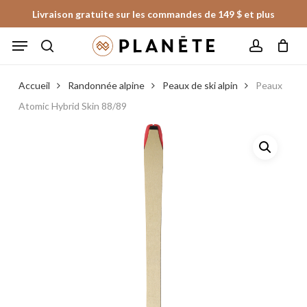
Skip
Livraison gratuite sur les commandes de 149 $ et plus
to
Panier
Fermer
Menu
le
main
panier
search
account
content
Accueil
Randonnée alpine
Peaux de ski alpin
Peaux
Atomic Hybrid Skin 88/89