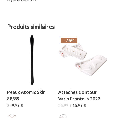
Produits similaires
- 38%
Peaux Atomic Skin
Attaches Contour
88/89
Vario Frontclip 2023
Le
Le
249,99
$
25,99
$
15,99
$
prix
prix
initial
actuel