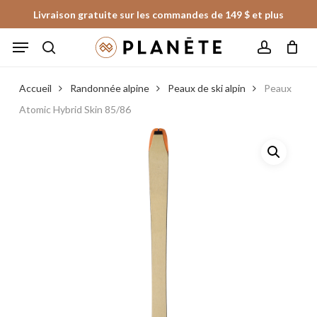
Skip
Livraison gratuite sur les commandes de 149 $ et plus
to
Panier
Fermer
Menu
le
main
panier
search
account
content
Accueil
Randonnée alpine
Peaux de ski alpin
Peaux
Atomic Hybrid Skin 85/86