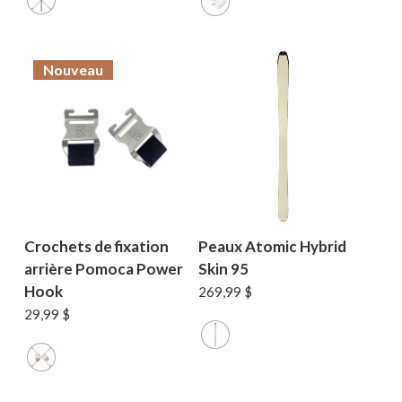
était :
est :
25,99 $.
15,99 $.
Nouveau
Crochets de fixation
Peaux Atomic Hybrid
arrière Pomoca Power
Skin 95
Hook
269,99
$
29,99
$