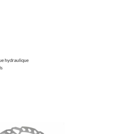
ue hydraulique
ds