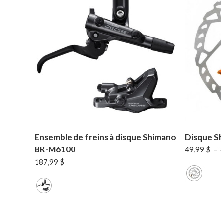
Ensemble de freins à disque Shimano
Disque S
BR-M6100
49,99
$
–
187,99
$