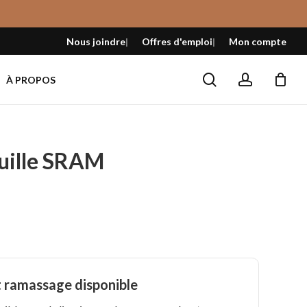
Fermer
le
Nous joindre
Offres d'emploi
Mon compte
panier
search
account
À PROPOS
guille SRAM
t ramassage disponible