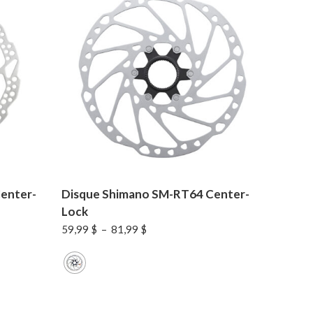
enter-
Disque Shimano SM-RT64 Center-
Lock
Plage
59,99
$
–
81,99
$
de
prix :
59,99 $
à
81,99 $