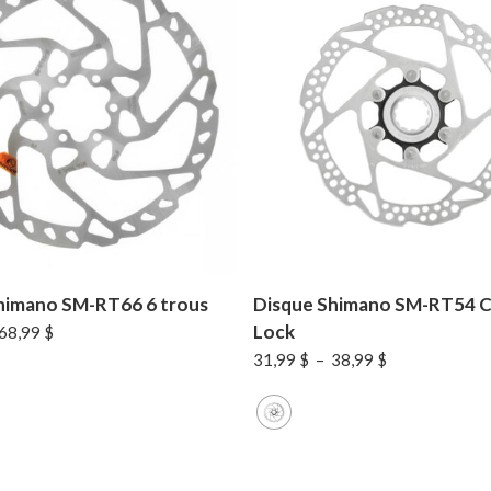
himano SM-RT66 6 trous
Disque Shimano SM-RT54 C
Lock
Plage
68,99
$
de
Plage
31,99
$
–
38,99
$
prix :
de
49,99 $
prix :
à
31,99 $
68,99 $
à
38,99 $