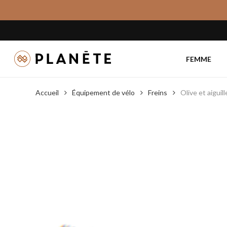
Skip
to
main
content
FEMME
Accueil
Équipement de vélo
Freins
Olive et aigui