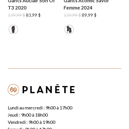
Gants Auclair Son Of
Gants Atomic Savor
T3 2020
Femme 2024
Le
Le
Le
Le
139,99
$
83,99
$
129,99
$
89,99
$
prix
prix
prix
prix
initial
actuel
initial
actuel
était :
est :
était :
est :
139,99 $.
83,99 $.
129,99 $.
89,99 $.
Lundi au mercredi : 9h00 à 17h00
Jeudi : 9h00 à 18h00
Vendredi : 9h00 à 19h00