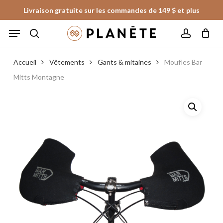
Skip
Livraison gratuite sur les commandes de 149 $ et plus
to
Panier
Fermer
Menu
le
main
panier
search
account
content
Accueil
Vêtements
Gants & mitaines
Moufles Bar
Mitts Montagne