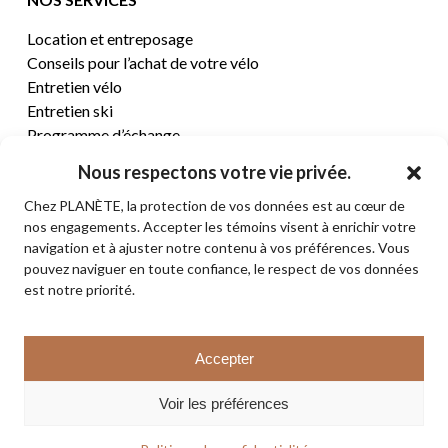
Location et entreposage
Conseils pour l’achat de votre vélo
Entretien vélo
Entretien ski
Programme d’échange
Nous respectons votre vie privée.
CENTRE D’AIDE
Chez PLANÈTE, la protection de vos données est au cœur de
nos engagements. Accepter les témoins visent à enrichir votre
Termes et conditions de vente
navigation et à ajuster notre contenu à vos préférences. Vous
Retours et remboursements
pouvez naviguer en toute confiance, le respect de vos données
Politique de confidentialité
est notre priorité.
Contact
Sous-total:
0,00
$
Accepter
VOIR LE PANIER
© 2026 PLANÈTE CYCLE & SKI. Tous droits réservés.
Voir les préférences
COMMANDER
facebook
instagram