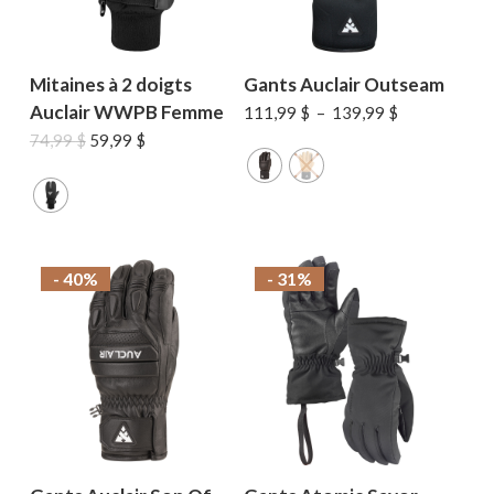
Mitaines à 2 doigts
Gants Auclair Outseam
Auclair WWPB Femme
Plage
111,99
$
–
139,99
$
de
Le
Le
74,99
$
59,99
$
prix :
prix
prix
111,99 $
initial
actuel
à
était :
est :
139,99 $
74,99 $.
59,99 $.
- 40%
- 31%