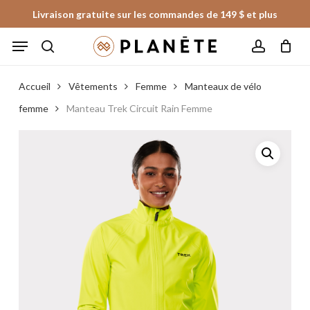
Skip
Livraison gratuite sur les commandes de 149 $ et plus
to
Panier
Fermer
Menu
le
main
panier
search
account
content
Accueil
Vêtements
Femme
Manteaux de vélo
femme
Manteau Trek Circuit Rain Femme