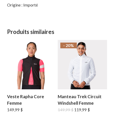
Origine : Importé
Produits similaires
- 20%
Veste Rapha Core
Manteau Trek Circuit
Femme
Windshell Femme
Le
Le
149,99
$
149,99
$
119,99
$
prix
prix