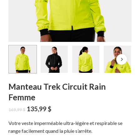
Manteau Trek Circuit Rain
Femme
Le
Le
135,99
$
169,99
$
prix
prix
initial
actuel
Votre veste imperméable ultra-légère et respirable se
était :
est :
range facilement quand la pluie s’arrête.
169,99 $.
135,99 $.