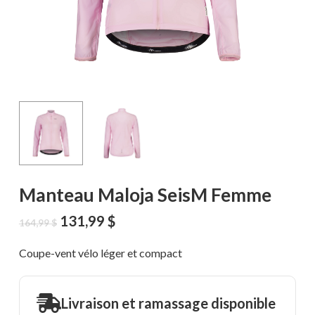
Manteau Maloja SeisM Femme
Le
Le
131,99
$
164,99
$
prix
prix
initial
actuel
Coupe-vent vélo léger et compact
était :
est :
164,99 $.
131,99 $.
Livraison et ramassage disponible