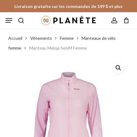
Skip
Livraison gratuite sur les commandes de 149 $ et plus
to
Panier
Fermer
Menu
le
main
panier
search
account
content
Accueil
Vêtements
Femme
Manteaux de vélo
femme
Manteau Maloja SeisM Femme