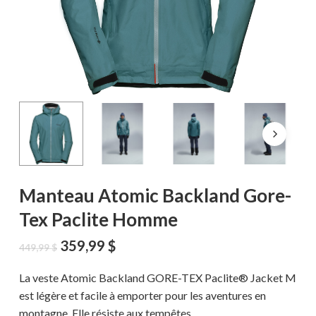
Manteau Atomic Backland Gore-
Tex Paclite Homme
Le
Le
359,99
$
449,99
$
prix
prix
initial
actuel
La veste Atomic Backland GORE-TEX Paclite® Jacket M
était :
est :
est légère et facile à emporter pour les aventures en
449,99 $.
359,99 $.
montagne. Elle résiste aux tempêtes.