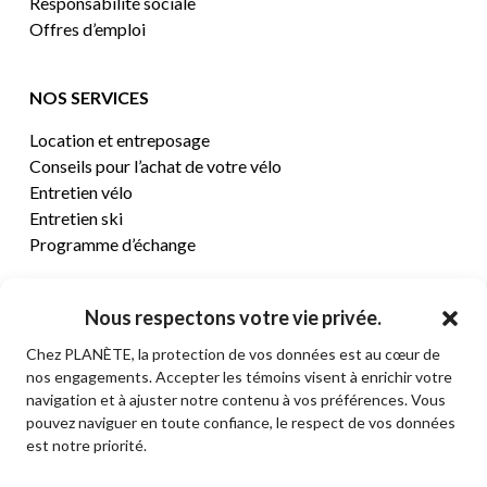
Responsabilité sociale
Offres d’emploi
NOS SERVICES
Location et entreposage
Conseils pour l’achat de votre vélo
Entretien vélo
Entretien ski
Programme d’échange
CENTRE D’AIDE
Nous respectons votre vie privée.
Chez PLANÈTE, la protection de vos données est au cœur de
Termes et conditions de vente
nos engagements. Accepter les témoins visent à enrichir votre
Retours et remboursements
navigation et à ajuster notre contenu à vos préférences. Vous
Politique de confidentialité
pouvez naviguer en toute confiance, le respect de vos données
Contact
est notre priorité.