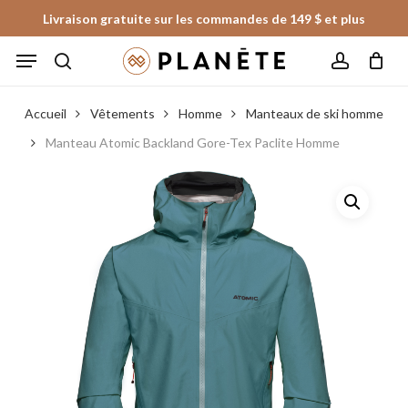
Skip
Livraison gratuite sur les commandes de 149 $ et plus
to
Panier
Fermer
Menu
le
main
panier
search
account
content
Accueil
Vêtements
Homme
Manteaux de ski homme
Manteau Atomic Backland Gore-Tex Paclite Homme