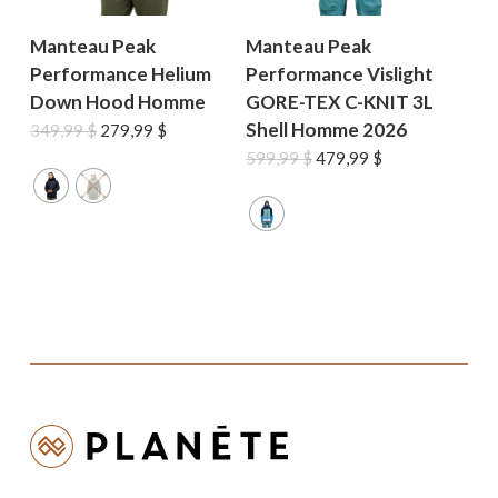
Manteau Peak
Manteau Peak
Performance Helium
Performance Vislight
Down Hood Homme
GORE-TEX C-KNIT 3L
Shell Homme 2026
Le
Le
349,99
$
279,99
$
prix
prix
Le
Le
599,99
$
479,99
$
initial
actuel
prix
prix
était :
est :
initial
actuel
349,99 $.
279,99 $.
était :
est :
599,99 $.
479,99 $.