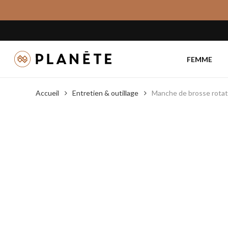
Skip
to
main
content
FEMME
Accueil
Entretien & outillage
Manche de brosse rotat