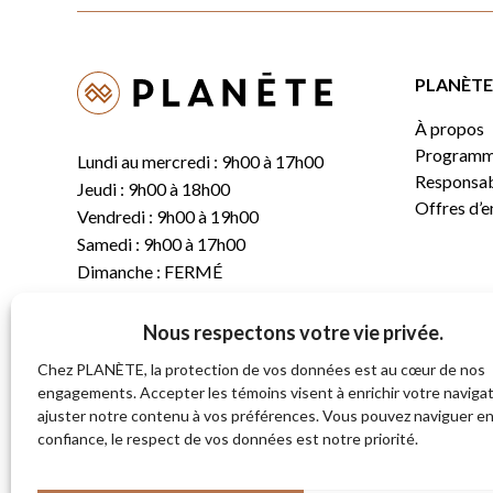
PLANÈTE 
À propos
Programm
Lundi au mercredi : 9h00 à 17h00
Responsabi
Jeudi : 9h00 à 18h00
Offres d’
Vendredi : 9h00 à 19h00
Samedi : 9h00 à 17h00
Dimanche : FERMÉ
Nous respectons votre vie privée.
T.
(819) 843-8356
C.
info@planete.co
Chez PLANÈTE, la protection de vos données est au cœur de nos
engagements. Accepter les témoins visent à enrichir votre navigat
ajuster notre contenu à vos préférences. Vous pouvez naviguer e
681, rue Sherbrooke
confiance, le respect de vos données est notre priorité.
Magog (Québec)
J1X 2S4