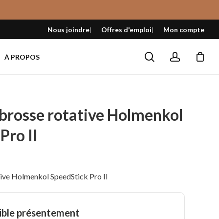
Fermer
le
Nous joindre
Offres d'emploi
Mon compte
panier
search
account
À PROPOS
brosse rotative Holmenkol
Pro II
ive Holmenkol SpeedStick Pro II
ible présentement