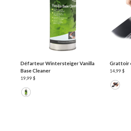
Défarteur Wintersteiger Vanilla
Grattoir
Base Cleaner
14,99
$
19,99
$