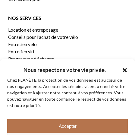
NOS SERVICES
Location et entreposage
Conseils pour l’achat de votre vélo
Entretien vélo
Entretien ski
Programme d’échange
Nous respectons votre vie privée.
CENTRE D’AIDE
Chez PLANÈTE, la protection de vos données est au cœur de
nos engagements. Accepter les témoins visent à enrichir votre
Termes et conditions de vente
navigation et à ajuster notre contenu à vos préférences. Vous
Retours et remboursements
pouvez naviguer en toute confiance, le respect de vos données
Politique de confidentialité
est notre priorité.
Contact
Sous-total:
0,00
$
Accepter
VOIR LE PANIER