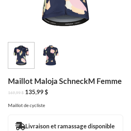
Maillot Maloja SchneckM Femme
Le
Le
135,99
$
169,99
$
prix
prix
initial
actuel
Maillot de cycliste
était :
est :
169,99 $.
135,99 $.
Livraison et ramassage disponible