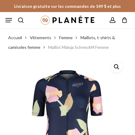
Skip
Livraison gratuite sur les commandes de 149 $ et plus
to
Panier
Fermer
Menu
le
main
panier
search
account
content
Accueil
Vêtements
Femme
Maillots, t-shirts &
camisoles femme
Maillot Maloja SchneckM Femme