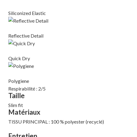
Siliconized Elastic
Reflective Detail
Quick Dry
Polygiene
Respirabilité : 2/5
Taille
Slim fit
Matériaux
TISSU PRINCIPAL : 100 % polyester (recyclé)
Votre panier est vide.
Entretien