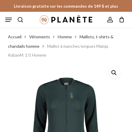
Skip
Livraison gratuite sur les commandes de 149 $ et plus
to
Panier
Fermer
Menu
le
main
panier
search
account
content
Accueil
Vêtements
Homme
Maillots, t-shirts &
chandails homme
Maillot à manches longues Maloja
KalzasM. 1/1 Homme