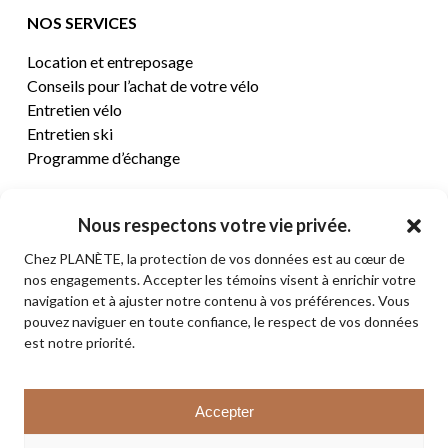
NOS SERVICES
Location et entreposage
Conseils pour l’achat de votre vélo
Entretien vélo
Entretien ski
Programme d’échange
CENTRE D’AIDE
Nous respectons votre vie privée.
Chez PLANÈTE, la protection de vos données est au cœur de
Termes et conditions de vente
nos engagements. Accepter les témoins visent à enrichir votre
Retours et remboursements
navigation et à ajuster notre contenu à vos préférences. Vous
Politique de confidentialité
pouvez naviguer en toute confiance, le respect de vos données
Contact
est notre priorité.
Sous-total:
0,00
$
Accepter
VOIR LE PANIER