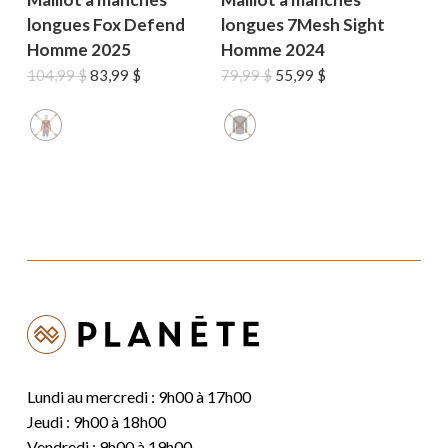
longues Fox Defend
longues 7Mesh Sight
Homme 2025
Homme 2024
Le
Le
Le
Le
104,99
$
83,99
$
79,99
$
55,99
$
prix
prix
prix
prix
initial
actuel
initial
actuel
était :
est :
était :
est :
104,99 $.
83,99 $.
79,99 $.
55,99 $.
Lundi au mercredi : 9h00 à 17h00
Jeudi : 9h00 à 18h00
Vendredi : 9h00 à 19h00