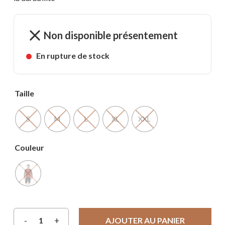
104,99 $.
83,99 $.
Non disponible présentement
En rupture de stock
Taille
S
M
L
XL
XXL
Couleur
AJOUTER AU PANIER