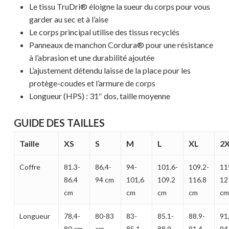
Le tissu TruDri® éloigne la sueur du corps pour vous
garder au sec et à l’aise
Le corps principal utilise des tissus recyclés
Panneaux de manchon Cordura® pour une résistance
à l’abrasion et une durabilité ajoutée
L’ajustement détendu laisse de la place pour les
protège-coudes et l’armure de corps
Longueur (HPS) : 31″ dos, taille moyenne
GUIDE DES TAILLES
Taille
XS
S
M
L
XL
2
Coffre
81.3-
86,4-
94-
101.6-
109.2-
11
86.4
94 cm
101,6
109.2
116.8
12
cm
cm
cm
cm
cm
Longueur
78,4-
80-83
83-
85.1-
88.9-
91
80 cm
cm
85.1
88.9
91.4
94