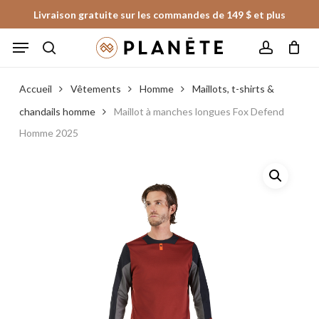
Skip
Livraison gratuite sur les commandes de 149 $ et plus
to
Panier
Fermer
Menu
le
main
panier
search
account
content
Accueil
Vêtements
Homme
Maillots, t-shirts &
chandails homme
Maillot à manches longues Fox Defend
Homme 2025