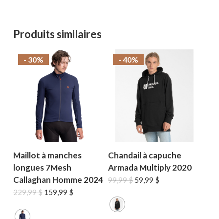
Produits similaires
- 30%
- 40%
Maillot à manches
Chandail à capuche
longues 7Mesh
Armada Multiply 2020
Callaghan Homme 2024
Le
Le
99,99
$
59,99
$
prix
prix
Le
Le
229,99
$
159,99
$
initial
actuel
prix
prix
était :
est :
initial
actuel
99,99 $.
59,99 $.
était :
est :