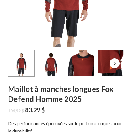
Maillot à manches longues Fox
Defend Homme 2025
Le
Le
83,99
$
104,99
$
prix
prix
initial
actuel
Des performances éprouvées sur le podium conçues pour
était :
est :
la durabilité