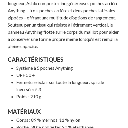
longueur, Ashlu comporte cinq généreuses poches arrière
Anything – trois poches arrière et deux poches latérales
zippées – offrant une multitude d’options de rangement.
Soutenu par un tissu qui résiste à l’étirement vertical, le
panneau Anything flotte sur le corps du maillot pour aider
à conserver une forme propre même lorsqu’il est rempli à
pleine capacité.
CARACTÉRISTIQUES
Système à 5 poches Anything
UPF 50 +
Fermeture éclair sur toute la longueur: spirale
inversée n° 3
Votre panier est vide.
Poids : 210 g
MAGASINER EN LIGNE
MATÉRIAUX
Corps : 89 % mérinos, 11 % nylon
Poche : 80 % polyester, 20 % élasthanne