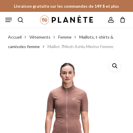
Skip
Livraison gratuite sur les commandes de 149 $ et plus
to
Panier
Fermer
Menu
le
main
panier
search
account
content
Accueil
Vêtements
Femme
Maillots, t-shirts &
camisoles femme
Maillot 7Mesh Ashlu Merino Femme