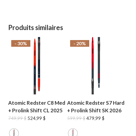
Produits similaires
- 30%
- 20%
Atomic Redster C8 Med
Atomic Redster S7 Hard
+ Prolink Shift CL 2025
+ Prolink Shift SK 2026
Le
Le
Le
Le
749,99
$
524,99
$
599,99
$
479,99
$
prix
prix
prix
prix
initial
actuel
initial
actuel
était :
est :
était :
est :