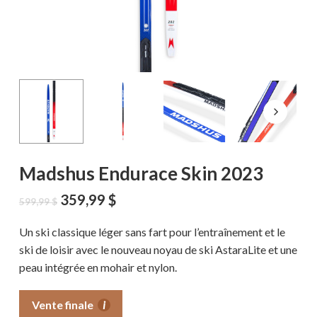
Madshus Endurace Skin 2023
Le
Le
359,99
$
599,99
$
prix
prix
initial
actuel
Un ski classique léger sans fart pour l’entraînement et le
était :
est :
ski de loisir avec le nouveau noyau de ski AstaraLite et une
599,99 $.
359,99 $.
peau intégrée en mohair et nylon.
Vente finale
i