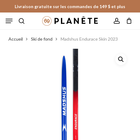
Skip
Livraison gratuite sur les commandes de 149 $ et plus
to
Panier
Fermer
Menu
le
main
panier
search
account
content
Accueil
Ski de fond
Madshus Endurace Skin 2023