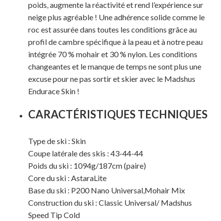
poids, augmente la réactivité et rend l’expérience sur
neige plus agréable ! Une adhérence solide comme le
roc est assurée dans toutes les conditions grâce au
profil de cambre spécifique à la peau et à notre peau
intégrée 70 % mohair et 30 % nylon. Les conditions
changeantes et le manque de temps ne sont plus une
excuse pour ne pas sortir et skier avec le Madshus
Endurace Skin !
CARACTÉRISTIQUES TECHNIQUES
Type de ski : Skin
Votre panier est vide.
Coupe latérale des skis : 43-44-44
Poids du ski : 1094g/187cm (paire)
Core du ski : AstaraLite
MAGASINER EN LIGNE
Base du ski :
P200 Nano Universal
,
Mohair Mix
Construction du ski : Classic Universal/ Madshus
Speed Tip Cold