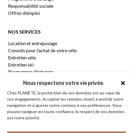
Responsabilité sociale
Offres d’emploi
NOS SERVICES
Location et entreposage
Conseils pour l’achat de votre vélo
Entretien vélo
Entretien ski
Programme d’échange
Nous respectons votre vie privée.
CENTRE D’AIDE
Chez PLANÈTE, la protection de vos données est au cœur de
nos engagements. Accepter les témoins visent à enrichir votre
Termes et conditions de vente
navigation et à ajuster notre contenu à vos préférences. Vous
Retours et remboursements
pouvez naviguer en toute confiance, le respect de vos données
Politique de confidentialité
est notre priorité.
Contact
Sous-total:
0,00
$