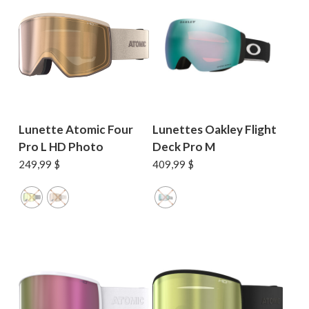
Lunette Atomic Four
Lunettes Oakley Flight
Pro L HD Photo
Deck Pro M
249,99
$
409,99
$