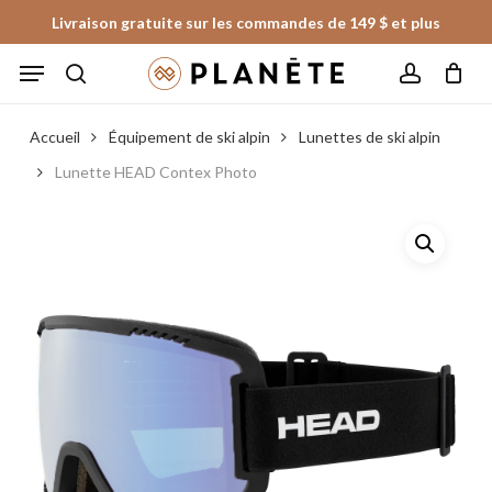
Skip
Livraison gratuite sur les commandes de 149 $ et plus
to
Panier
Fermer
Menu
le
main
panier
search
account
content
Accueil
Équipement de ski alpin
Lunettes de ski alpin
Lunette HEAD Contex Photo