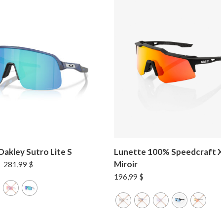
akley Sutro Lite S
Lunette 100% Speedcraft 
Miroir
Plage
–
281,99
$
de
196,99
$
prix :
251,99 $
à
281,99 $