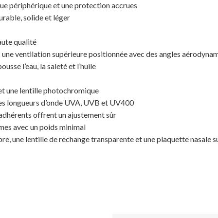
vue périphérique et une protection accrues
able, solide et léger
aute qualité
c une ventilation supérieure positionnée avec des angles aérodyna
sse l’eau, la saleté et l’huile
et une lentille photochromique
les longueurs d’onde UVA, UVB et UV400
adhérents offrent un ajustement sûr
mes avec un poids minimal
ibre, une lentille de rechange transparente et une plaquette nasale 