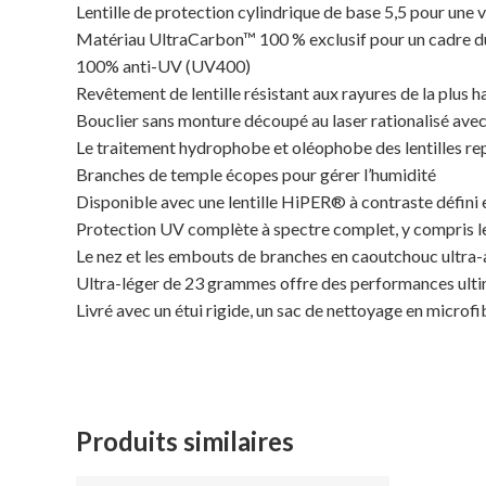
Lentille de protection cylindrique de base 5,5 pour une 
Matériau UltraCarbon™ 100 % exclusif pour un cadre dur
100% anti-UV (UV400)
Revêtement de lentille résistant aux rayures de la plus h
Bouclier sans monture découpé au laser rationalisé ave
Le traitement hydrophobe et oléophobe des lentilles repou
Branches de temple écopes pour gérer l’humidité
Disponible avec une lentille HiPER® à contraste défini 
Protection UV complète à spectre complet, y compris 
Le nez et les embouts de branches en caoutchouc ultra-
Ultra-léger de 23 grammes offre des performances ulti
Livré avec un étui rigide, un sac de nettoyage en microf
Produits similaires