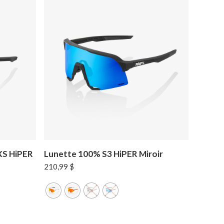
XS HiPER
Lunette 100% S3 HiPER Miroir
210,99
$