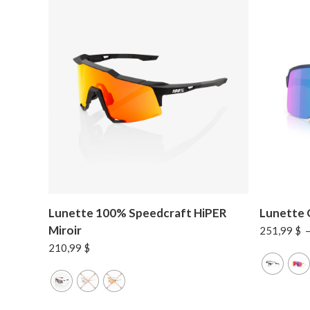
Lunette 100% Speedcraft HiPER
Lunette O
Miroir
251,99
$
210,99
$