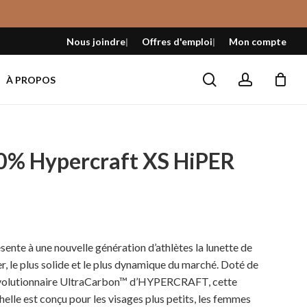
Fermer
le
Nous joindre
Offres d'emploi
Mon compte
panier
search
account
À PROPOS
0% Hypercraft XS HiPER
e à une nouvelle génération d’athlètes la lunette de
r, le plus solide et le plus dynamique du marché. Doté de
évolutionnaire UltraCarbon™ d’HYPERCRAFT, cette
helle est conçu pour les visages plus petits, les femmes