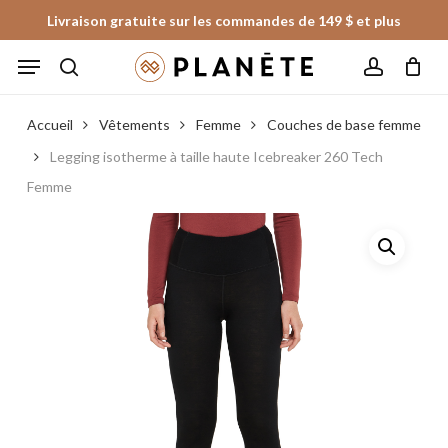
Skip
Livraison gratuite sur les commandes de 149 $ et plus
to
Panier
Fermer
Menu
le
main
panier
search
account
content
Accueil
Vêtements
Femme
Couches de base femme
Legging isotherme à taille haute Icebreaker 260 Tech
Femme