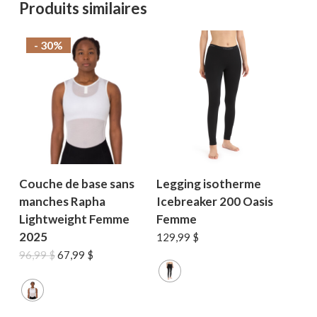
Produits similaires
- 30%
Couche de base sans
Legging isotherme
manches Rapha
Icebreaker 200 Oasis
Lightweight Femme
Femme
2025
129,99
$
Le
Le
96,99
$
67,99
$
prix
prix
initial
actuel
était :
est :
96,99 $.
67,99 $.