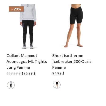
- 20%
Collant Mammut
Short isotherme
Aconcagua ML Tights
Icebreaker 200 Oasis
Long Femme
Femme
Le
Le
169,99
$
135,99
$
94,99
$
prix
prix
initial
actuel
était :
est :
169,99 $.
135,99 $.