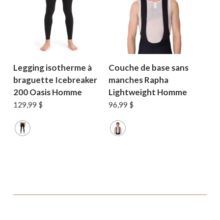
Legging isotherme à
Couche de base sans
braguette Icebreaker
manches Rapha
200 Oasis Homme
Lightweight Homme
129,99
$
96,99
$