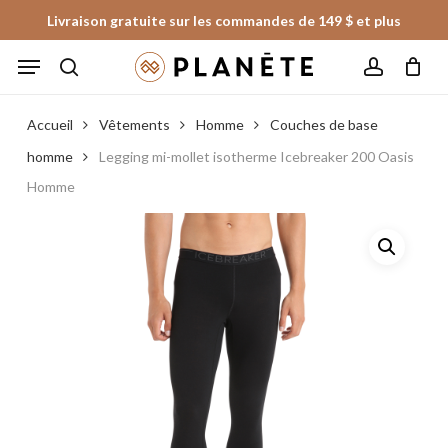
Skip
Livraison gratuite sur les commandes de 149 $ et plus
to
Panier
Fermer
Menu
le
main
panier
search
account
content
Accueil
Vêtements
Homme
Couches de base
homme
Legging mi-mollet isotherme Icebreaker 200 Oasis
Homme