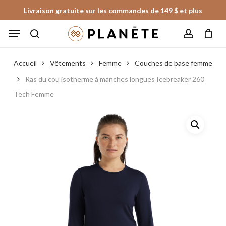
Skip
Livraison gratuite sur les commandes de 149 $ et plus
to
Panier
Fermer
Menu
le
main
panier
search
account
content
Accueil
Vêtements
Femme
Couches de base femme
Ras du cou isotherme à manches longues Icebreaker 260
Tech Femme