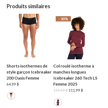
Produits similaires
- 30%
Shorts isothermes de
Col roulé isotherme à
style garçon Icebreaker
manches longues
200 Oasis Femme
Icebreaker 260 Tech LS
Femme 2025
64,99
$
Le
Le
159,99
$
111,99
$
prix
prix
initial
actuel
était :
est :
159,99 $.
111,99 $.