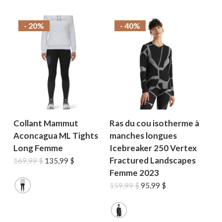
- 20%
- 40%
Collant Mammut
Ras du cou isotherme à
Aconcagua ML Tights
manches longues
Long Femme
Icebreaker 250 Vertex
Fractured Landscapes
Le
Le
169,99
$
135,99
$
prix
prix
Femme 2023
initial
actuel
Le
Le
159,99
$
95,99
$
était :
est :
prix
prix
169,99 $.
135,99 $.
initial
actuel
était :
est :
159,99 $.
95,99 $.