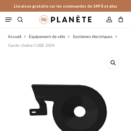
Skip
Livraison gratuite sur les commandes de 149 $ et plus
to
Panier
Fermer
Menu
le
main
panier
search
account
content
Accueil
Équipement de vélo
Systèmes électriques
Garde-chaîne CUBE 2024