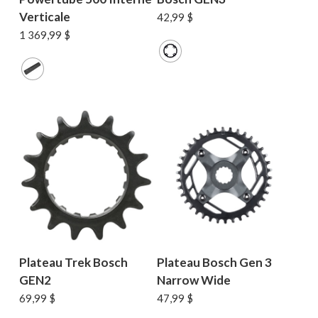
Verticale
42,99
$
1 369,99
$
Plateau Trek Bosch
Plateau Bosch Gen 3
GEN2
Narrow Wide
69,99
$
47,99
$