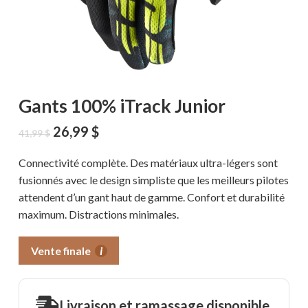
Gants 100% iTrack Junior
Le
Le
26,99
$
41,99
$
prix
prix
initial
actuel
Connectivité complète. Des matériaux ultra-légers sont
était :
est :
fusionnés avec le design simpliste que les meilleurs pilotes
41,99 $.
26,99 $.
attendent d’un gant haut de gamme. Confort et durabilité
maximum. Distractions minimales.
Vente finale
i
Livraison et ramassage disponible