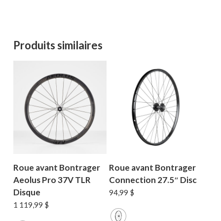
Produits similaires
Roue avant Bontrager
Roue avant Bontrager
Aeolus Pro 37V TLR
Connection 27.5″ Disc
Disque
94,99
$
1 119,99
$