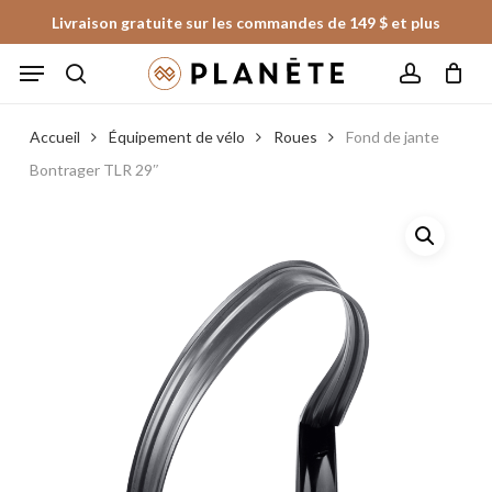
Skip
Livraison gratuite sur les commandes de 149 $ et plus
to
Panier
Fermer
Menu
le
main
panier
search
account
content
Accueil
Équipement de vélo
Roues
Fond de jante
Bontrager TLR 29″