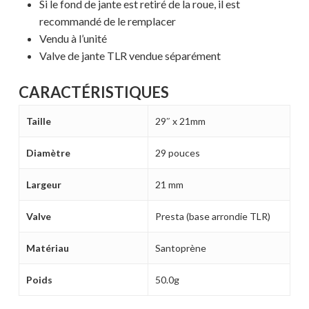
Si le fond de jante est retiré de la roue, il est
recommandé de le remplacer
Vendu à l’unité
Valve de jante TLR vendue séparément
CARACTÉRISTIQUES
Taille
29″ x 21mm
Diamètre
29 pouces
Largeur
21 mm
Votre panier est vide.
Valve
Presta (base arrondie TLR)
Matériau
Santoprène
MAGASINER EN LIGNE
Poids
50.0g