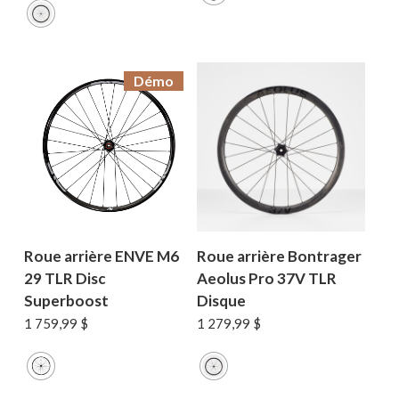
Démo
Roue arrière ENVE M6
Roue arrière Bontrager
29 TLR Disc
Aeolus Pro 37V TLR
Superboost
Disque
1 759,99
$
1 279,99
$