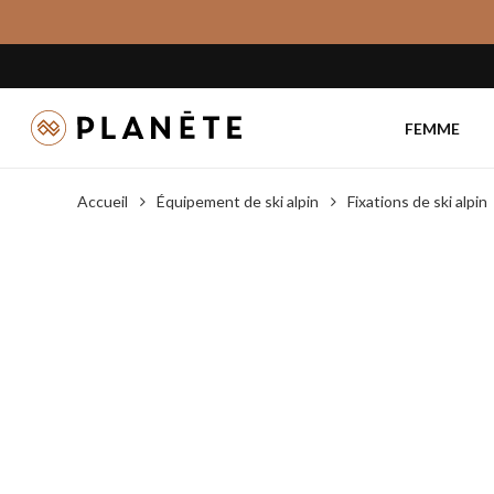
Skip
to
main
content
FEMME
Accueil
Équipement de ski alpin
Fixations de ski alpin