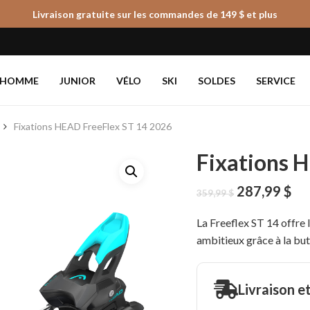
Livraison gratuite sur les commandes de 149 $ et plus
Panier
HOMME
JUNIOR
VÉLO
SKI
SOLDES
SERVICE
Fixations HEAD FreeFlex ST 14 2026
Fixations 
Le
Le
287,99
$
359,99
$
prix
pri
initial
ac
La Freeflex ST 14 offre 
était :
est
ambitieux grâce à la bu
359,99 $.
287
Livraison e