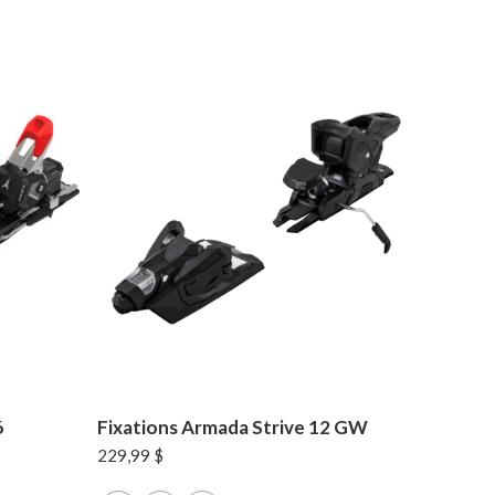
6
Fixations Armada Strive 12 GW
229,99
$