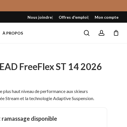
Fermer
le
Nous joindre
Offres d'emploi
Mon compte
panier
search
account
À PROPOS
HEAD FreeFlex ST 14 2026
x
tuel
le plus haut niveau de performance aux skieurs
 :
tée Stream et la technologie Adaptive Suspension.
,99 $.
t ramassage disponible