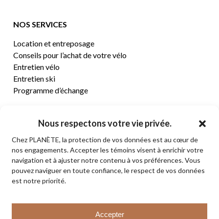
NOS SERVICES
Location et entreposage
Conseils pour l’achat de votre vélo
Entretien vélo
Entretien ski
Programme d’échange
CENTRE D’AIDE
Nous respectons votre vie privée.
Chez PLANÈTE, la protection de vos données est au cœur de
Termes et conditions de vente
nos engagements. Accepter les témoins visent à enrichir votre
Retours et remboursements
navigation et à ajuster notre contenu à vos préférences. Vous
Politique de confidentialité
pouvez naviguer en toute confiance, le respect de vos données
Contact
est notre priorité.
Sous-total:
0,00
$
Accepter