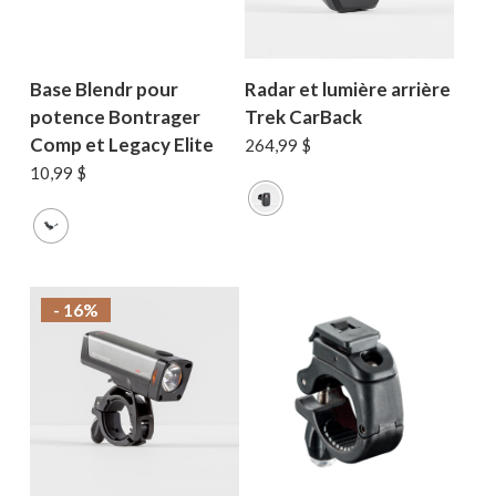
Base Blendr pour
Radar et lumière arrière
potence Bontrager
Trek CarBack
Comp et Legacy Elite
264,99
$
10,99
$
- 16%