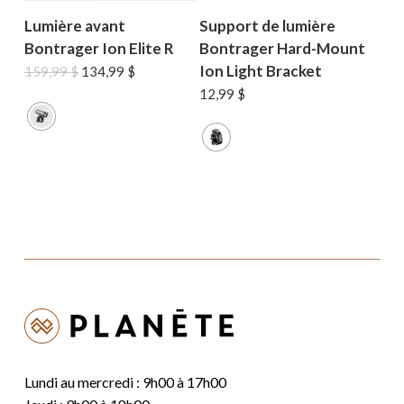
Lumière avant
Support de lumière
Bontrager Ion Elite R
Bontrager Hard-Mount
Ion Light Bracket
Le
Le
159,99
$
134,99
$
prix
prix
12,99
$
initial
actuel
était :
est :
159,99 $.
134,99 $.
Lundi au mercredi : 9h00 à 17h00