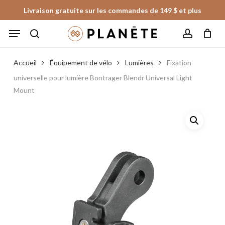
Skip
Livraison gratuite sur les commandes de 149 $ et plus
to
Panier
Fermer
Menu
le
main
panier
search
account
content
Accueil
Équipement de vélo
Lumières
Fixation
universelle pour lumière Bontrager Blendr Universal Light
Mount