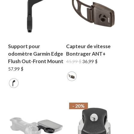
Support pour
Capteur de vitesse
odomètre Garmin Edge
Bontrager ANT+
Flush Out-Front Mount
Le
Le
45,99
$
36,99
$
prix
prix
57,99
$
initial
actuel
était :
est :
45,99 $.
36,99 $.
- 20%