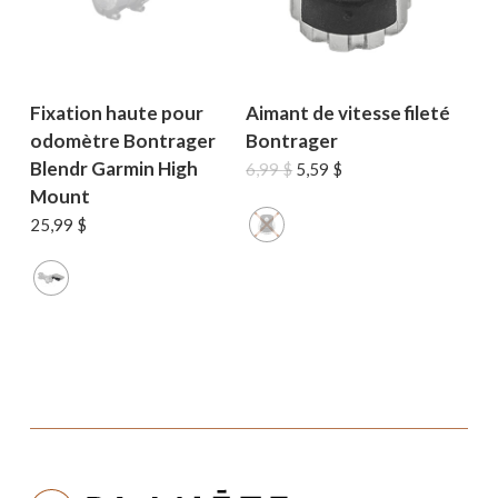
Fixation haute pour
Aimant de vitesse fileté
odomètre Bontrager
Bontrager
Blendr Garmin High
Le
Le
6,99
$
5,59
$
prix
prix
Mount
initial
actuel
25,99
$
était :
est :
6,99 $.
5,59 $.