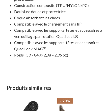
Votre panier est vide.
Construction composite (TPU/NYLON/PC)
Doublure douce et protectrice
Coque absorbant les chocs
MAGASINER EN LIGNE
Compatible avec le chargement sans fil¹
Compatible avec les supports, têtes et accessoires à
verrouillage par rotation Quad Lock®
Compatible avec les supports, têtes et accessoires
Quad Lock MAG™
Poids : 59 – 84 g (2,08 – 2,96 oz)
Produits similaires
- 20%