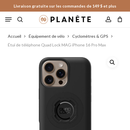
Skip
Livraison gratuite sur les commandes de 149 $ et plus
to
Panier
Fermer
Menu
le
main
panier
search
account
content
Accueil
Équipement de vélo
Cyclomètres & GPS
Étui de téléphone Quad Lock MAG iPhone 16 Pro Max