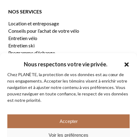
NOS SERVICES
Location et entreposage
Conseils pour l’achat de votre vélo
Entretien vélo
Entretien ski
Programme d’échange
Nous respectons votre vie privée.
CENTRE D’AIDE
Chez PLANÈTE, la protection de vos données est au cœur de
nos engagements. Accepter les témoins visent à enrichir votre
Termes et conditions de vente
navigation et à ajuster notre contenu à vos préférences. Vous
Retours et remboursements
pouvez naviguer en toute confiance, le respect de vos données
Politique de confidentialité
est notre priorité.
Contact
Sous-total:
0,00
$
Accepter
VOIR LE PANIER
© 2026 PLANÈTE CYCLE & SKI. Tous droits réservés.
Voir les préférences