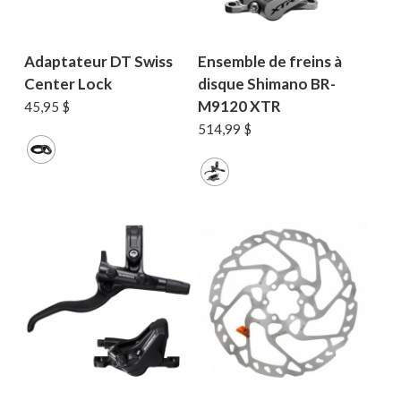
Adaptateur DT Swiss
Ensemble de freins à
Center Lock
disque Shimano BR-
M9120 XTR
45,95
$
514,99
$