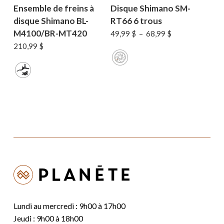
Ensemble de freins à
Disque Shimano SM-
disque Shimano BL-
RT66 6 trous
M4100/BR-MT420
Plage
49,99
$
–
68,99
$
de
210,99
$
prix :
49,99 $
à
68,99 $
Lundi au mercredi : 9h00 à 17h00
Jeudi : 9h00 à 18h00