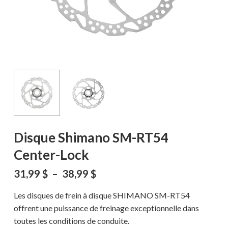
Disque Shimano SM-RT54
Center-Lock
Plage
31,99
$
–
38,99
$
de
prix :
Les disques de frein à disque SHIMANO SM-RT54
31,99 $
offrent une puissance de freinage exceptionnelle dans
à
toutes les conditions de conduite.
38,99 $