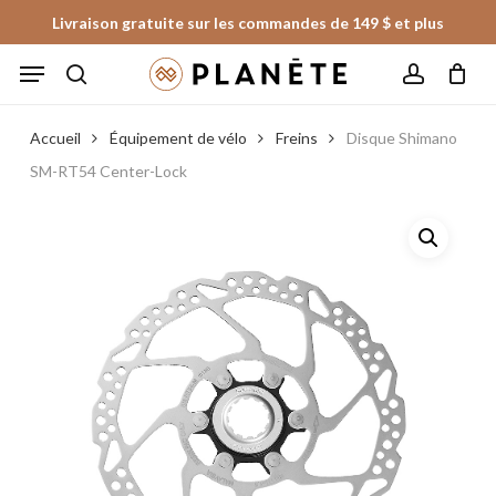
Skip
Livraison gratuite sur les commandes de 149 $ et plus
to
Panier
Fermer
Menu
le
main
panier
search
account
content
Accueil
Équipement de vélo
Freins
Disque Shimano
SM-RT54 Center-Lock