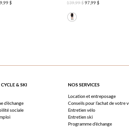
e
Le
Le
Le
9,99
$
139,99
$
97,99
$
rix
prix
prix
prix
itial
actuel
initial
actuel
ait :
est :
était :
est :
59,99 $.
99,99 $.
139,99 $.
97,99 $.
CYCLE & SKI
NOS SERVICES
Location et entreposage
e d’échange
Conseils pour l’achat de votre 
lité sociale
Entretien vélo
emploi
Entretien ski
Programme d’échange