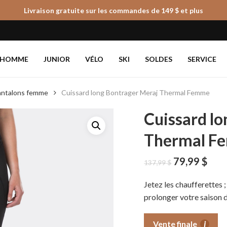
Livraison gratuite sur les commandes de 149 $ et plus
Panier
HOMME
JUNIOR
VÉLO
SKI
SOLDES
SERVICE
pantalons femme
Cuissard long Bontrager Meraj Thermal Femme
Cuissard l
Thermal F
Le
Le
79,99
$
137,99
$
prix
prix
initial
actu
Jetez les chaufferettes 
était :
est :
prolonger votre saison d
137,99 $.
79,9
Vente finale
i