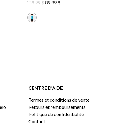
Le
Le
139,99
$
89,99
$
prix
prix
initial
actuel
était :
est :
139,99 $.
89,99 $.
CENTRE D’AIDE
Termes et conditions de vente
vélo
Retours et remboursements
Politique de confidentialité
Contact