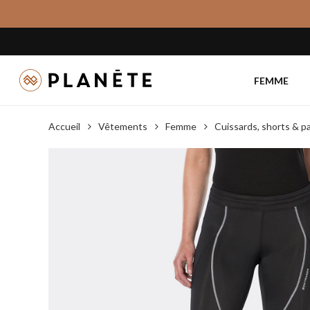
Skip
to
main
content
FEMME
Accueil
Vêtements
Femme
Cuissards, shorts & 