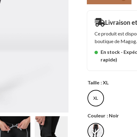
Livraison e
Ce produit est dispo
boutique de Magog
En stock - Expéd
rapide)
Taille
: XL
XL
Couleur
: Noir