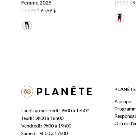
Femme 2025
L
159,99
$
9
p
Le
Le
119,99
$
95,99
$
in
prix
prix
ét
initial
actuel
1
était :
est :
119,99 $.
95,99 $.
PLANÈTE 
À propos
Programm
Lundi au mercredi : 9h00 à 17h00
Responsabi
Jeudi : 9h00 à 18h00
Offres d’
Vendredi : 9h00 à 19h00
Samedi : 9h00 à 17h00