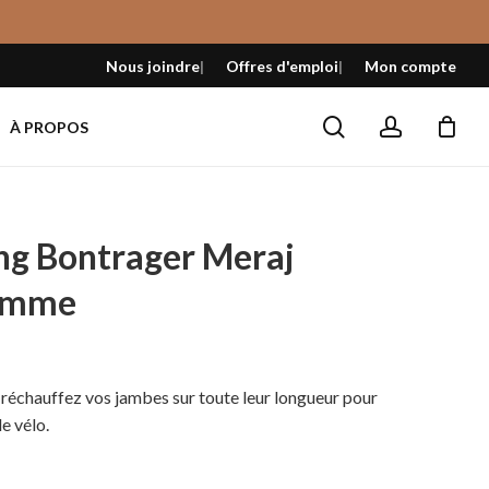
Fermer
le
Nous joindre
Offres d'emploi
Mon compte
panier
search
account
À PROPOS
ong Bontrager Meraj
emme
el
; réchauffez vos jambes sur toute leur longueur pour
e vélo.
9 $.