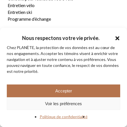
Entretien vélo
Entretien ski
Programme d’échange
CENTRE D’AIDE
Nous respectons votre vie privée.
Chez PLANÈTE, la protection de vos données est au cœur de
Termes et conditions de vente
nos engagements. Accepter les témoins visent à enrichir votre
Retours et remboursements
navigation et à ajuster notre contenu à vos préférences. Vous
Politique de confidentialité
pouvez naviguer en toute confiance, le respect de vos données
Contact
est notre priorité.
Sous-total:
0,00
$
Accepter
VOIR LE PANIER
© 2026 PLANÈTE CYCLE & SKI. Tous droits réservés.
Voir les préférences
COMMANDER
facebook
instagram
Politique de confidentialité