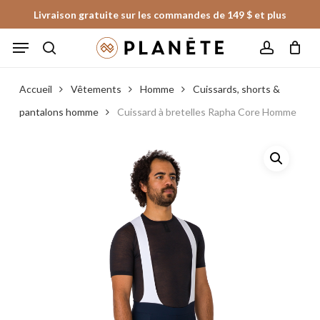
Skip
Livraison gratuite sur les commandes de 149 $ et plus
to
Panier
Fermer
Menu
le
main
panier
search
account
content
Accueil
Vêtements
Homme
Cuissards, shorts &
pantalons homme
Cuissard à bretelles Rapha Core Homme