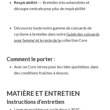
Respirabilité
–– Bretelles très extensibles et
découpe centrale pour plus de respirabilité
Découvrez toute notre gamme de cuissards de
cyclisme à bretelles dans notre
Guide des cuissards
pour femme’ et le reste de la
collection Core
Comment le porter :
Avec un Core Jersey pour les rides quotidiens, dans
Votre panier est vide.
des conditions fraîches à douces.
MAGASINER EN LIGNE
MATIÈRE ET ENTRETIEN
Instructions d’entretien
Laver en machine sur cycle doux à 30 °C