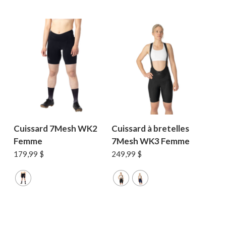
194,99 $.
155,99 $.
169,99 $.
99,99 $.
Cuissard 7Mesh WK2
Cuissard à bretelles
Femme
7Mesh WK3 Femme
179,99
$
249,99
$