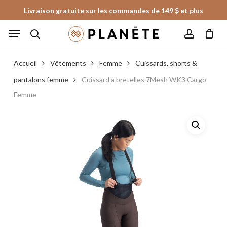
Skip
Livraison gratuite sur les commandes de 149 $ et plus
to
Panier
Fermer
Menu
le
main
panier
search
account
content
Accueil
Vêtements
Femme
Cuissards, shorts &
pantalons femme
Cuissard à bretelles 7Mesh WK3 Cargo
Femme