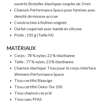
ouverte Bretelles élastiques souples de 3 mm
Chamois Performance Space pour femmes avec
densité de mousse accrue
Votre panier est vide.
Construction à finition soignée
Ourlet coupé net avec bande en silicone
MAGASINER EN LIGNE
Poids : 192 g (Taille M)
MATÉRIAUX
Corps : 78 % nylon, 22 % élasthanne
Taille : 77 % nylon, 23 % élasthanne
Chamois élastique: Tissu pour le corps Interface
Womens Performance Space
Tissu certifié Bluesign
Tissu certifié Oeko-Tex 100
Tissu chamois recyclé
Tissu sans PFAS