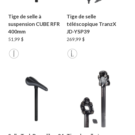
Tige de selle à
Tige de selle
suspension CUBE RFR
téléscopique TranzX
400mm
JD-YSP39
51,99
$
269,99
$