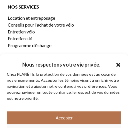
NOS SERVICES
Location et entreposage
Conseils pour l’achat de votre vélo
Entretien vélo
Entretien ski
Programme d’échange
CENTRE D’AIDE
Nous respectons votre vie privée.
Chez PLANÈTE, la protection de vos données est au cœur de
Termes et conditions de vente
nos engagements. Accepter les témoins visent à enrichir votre
Retours et remboursements
navigation et à ajuster notre contenu à vos préférences. Vous
Politique de confidentialité
pouvez naviguer en toute confiance, le respect de vos données
Contact
est notre priorité.
Sous-total:
0,00
$
Accepter
VOIR LE PANIER