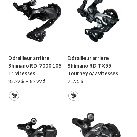
Votre panier est vide.
MAGASINER EN LIGNE
Dérailleur arrière
Dérailleur arrière
Shimano RD-7000 105
Shimano RD-TX55
11 vitesses
Tourney 6/7 vitesses
Plage
82,99
$
–
89,99
$
21,95
$
de
prix :
82,99 $
à
89,99 $