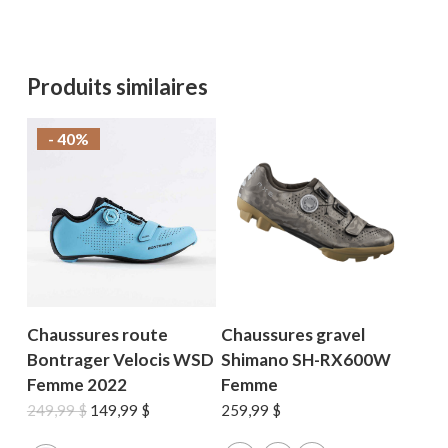
Produits similaires
- 40%
Chaussures route
Chaussures gravel
Bontrager Velocis WSD
Shimano SH-RX600W
Femme 2022
Femme
Le
Le
249,99
$
149,99
$
259,99
$
prix
prix
initial
actuel