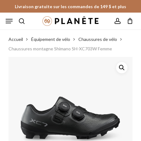
Skip
Livraison gratuite sur les commandes de 149 $ et plus
to
Panier
Fermer
Menu
le
main
panier
search
account
content
Accueil
Équipement de vélo
Chaussures de vélo
Chaussures montagne Shimano SH-XC703W Femme