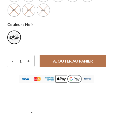
42
43
44
Couleur
: Noir
AJOUTER AU PANIER