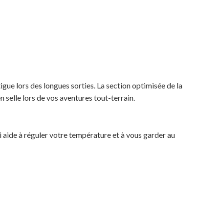
Votre panier est vide.
MAGASINER EN LIGNE
gue lors des longues sorties. La section optimisée de la
n selle lors de vos aventures tout-terrain.
ui aide à réguler votre température et à vous garder au