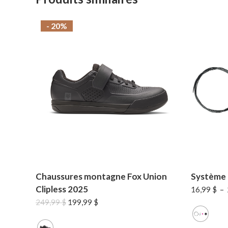
- 20%
Chaussures montagne Fox Union
Système 
Clipless 2025
16,99
$
–
Le
Le
249,99
$
199,99
$
prix
prix
initial
actuel