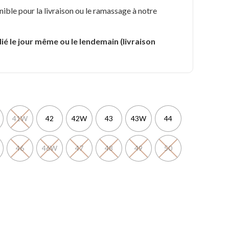
nible pour la livraison ou le ramassage à notre
.
ié le jour même ou le lendemain (livraison
41W
42
42W
43
43W
44
46
46W
47
48
49
50