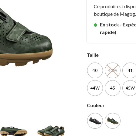
Ce produit est dispo
boutique de Magog
En stock - Expéd
rapide)
Taille
40
40W
41
44W
45
45W
Couleur