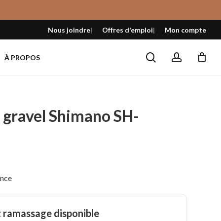
Fermer
le
Nous joindre
Offres d'emploi
Mon compte
panier
search
account
À PROPOS
 gravel Shimano SH-
ance
t ramassage disponible