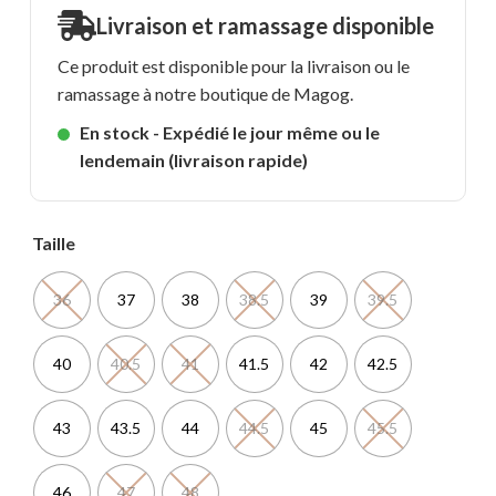
Livraison et ramassage disponible
Ce produit est disponible pour la livraison ou le
ramassage à notre boutique de Magog.
En stock - Expédié le jour même ou le
lendemain (livraison rapide)
Taille
36
37
38
38.5
39
39.5
40
40.5
41
41.5
42
42.5
43
43.5
44
44.5
45
45.5
46
47
48