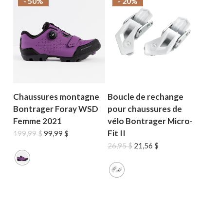
- 50%
- 20%
Chaussures montagne
Boucle de rechange
Bontrager Foray WSD
pour chaussures de
Femme 2021
vélo Bontrager Micro-
Fit II
Le
Le
199,99
$
99,99
$
prix
prix
Le
Le
26,95
$
21,56
$
initial
actuel
prix
prix
était :
est :
initial
actuel
199,99 $.
99,99 $.
était :
est :
26,95 $.
21,56 $.