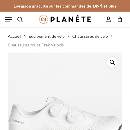
Skip
Livraison gratuite sur les commandes de 149 $ et plus
to
Panier
Fermer
Menu
le
main
panier
search
account
content
Accueil
Équipement de vélo
Chaussures de vélo
Chaussures route Trek Velocis