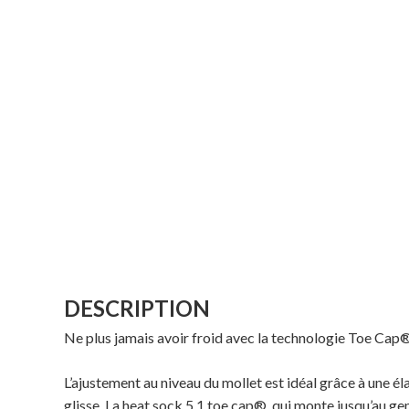
DESCRIPTION
Ne plus jamais avoir froid avec la technologie Toe Cap® b
L’ajustement au niveau du mollet est idéal grâce à une é
glisse. La heat sock 5.1 toe cap®, qui monte jusqu’au ge