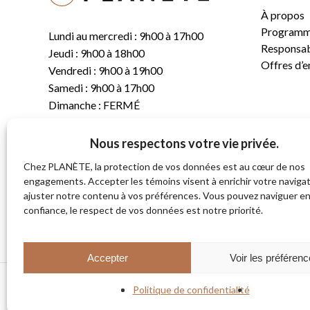
À propos
Programm
Lundi au mercredi : 9h00 à 17h00
Responsabi
Jeudi : 9h00 à 18h00
Offres d’
Vendredi : 9h00 à 19h00
Samedi : 9h00 à 17h00
Dimanche : FERMÉ
Nous respectons votre vie privée.
T.
(819) 843-8356
C.
info@planete.co
Chez PLANÈTE, la protection de vos données est au cœur de nos
engagements. Accepter les témoins visent à enrichir votre navigat
ajuster notre contenu à vos préférences. Vous pouvez naviguer e
681, rue Sherbrooke
confiance, le respect de vos données est notre priorité.
Magog (Québec)
J1X 2S4
Accepter
Voir les préféren
Politique de confidentialité
© 2026 PLANÈTE CYCLE & SKI. Tous droits réservés.