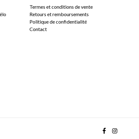
Termes et conditions de vente
vélo
Retours et remboursements
Politique de confidentialité
Contact
0,00
$
VOIR LE PANIER
COMMANDER
facebook
instagram