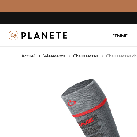
Skip
to
main
content
FEMME
Accueil
Vêtements
Chaussettes
Chaussettes cha