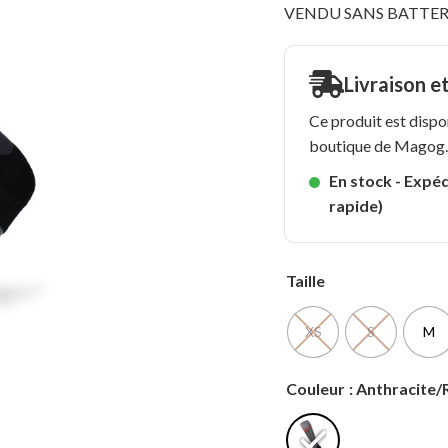
VENDU SANS BATTER
Livraison e
Ce produit est dispo
boutique de Magog
En stock - Expéd
rapide)
Taille
XS
S
M
Couleur
: Anthracite