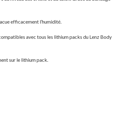
vacue efficacement l’humidité.
t compatibles avec tous les lithium packs du Lenz Body
Votre panier est vide.
ent sur le lithium pack.
MAGASINER EN LIGNE