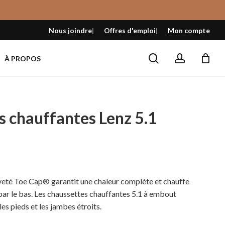
Fermer
le
Nous joindre
Offres d'emploi
Mon compte
panier
search
account
À PROPOS
s chauffantes Lenz 5.1
veté Toe Cap® garantit une chaleur complète et chauffe
t par le bas. Les chaussettes chauffantes 5.1 à embout
es pieds et les jambes étroits.