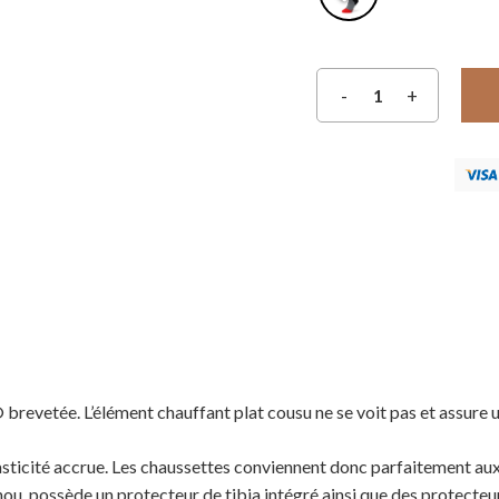
revetée. L’élément chauffant plat cousu ne se voit pas et assure une
lasticité accrue. Les chaussettes conviennent donc parfaitement aux 
nou, possède un protecteur de tibia intégré ainsi que des protecteu