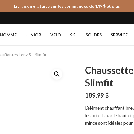
Livraison gratuite sur les commandes de 149 $ et plus
Panier
HOMME
JUNIOR
VÉLO
SKI
SOLDES
SERVICE
uffantes Lenz 5.1 Slimfit
Chaussette
Slimfit
189,99
$
L’élément chauffant bre
les orteils par le haut e
mince sont idéales pour l