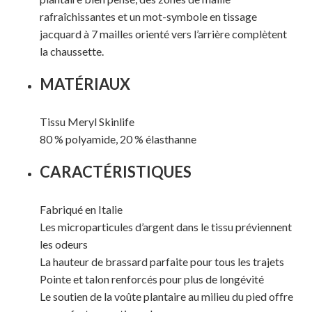
rafraîchissantes et un mot-symbole en tissage
jacquard à 7 mailles orienté vers l’arrière complètent
la chaussette.
MATÉRIAUX
Tissu Meryl Skinlife
80 % polyamide, 20 % élasthanne
CARACTÉRISTIQUES
Fabriqué en Italie
Les microparticules d’argent dans le tissu préviennent
les odeurs
Votre panier est vide.
La hauteur de brassard parfaite pour tous les trajets
Pointe et talon renforcés pour plus de longévité
MAGASINER EN LIGNE
Le soutien de la voûte plantaire au milieu du pied offre