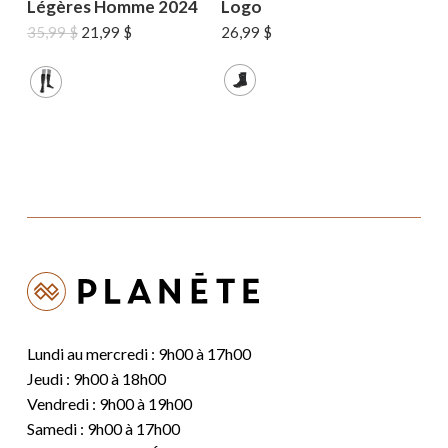
Légères Homme 2024
Logo
Le
Le
35,99
$
21,99
$
26,99
$
prix
prix
initial
actuel
était :
est :
35,99 $.
21,99 $.
Lundi au mercredi : 9h00 à 17h00
Jeudi : 9h00 à 18h00
Vendredi : 9h00 à 19h00
Samedi : 9h00 à 17h00