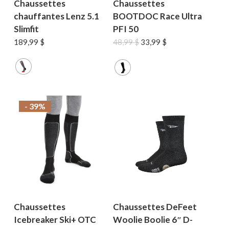
Chaussettes
Chaussettes
chauffantes Lenz 5.1
BOOTDOC Race Ultra
Slimfit
PFI 50
Le
Le
189,99
$
48,99
$
33,99
$
prix
prix
initial
actuel
était :
est :
48,99 $.
33,99 $.
- 39%
Chaussettes
Chaussettes DeFeet
Icebreaker Ski+ OTC
Woolie Boolie 6″ D-