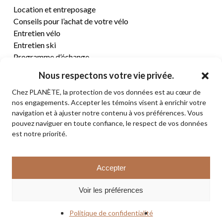
Location et entreposage
Conseils pour l’achat de votre vélo
Entretien vélo
Entretien ski
Programme d’échange
Nous respectons votre vie privée.
CENTRE D’AIDE
Chez PLANÈTE, la protection de vos données est au cœur de
nos engagements. Accepter les témoins visent à enrichir votre
Termes et conditions de vente
navigation et à ajuster notre contenu à vos préférences. Vous
Retours et remboursements
pouvez naviguer en toute confiance, le respect de vos données
Politique de confidentialité
est notre priorité.
Contact
Sous-total:
0,00
$
Accepter
VOIR LE PANIER
© 2026 PLANÈTE CYCLE & SKI. Tous droits réservés.
Voir les préférences
COMMANDER
facebook
instagram
Politique de confidentialité