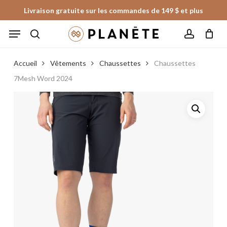
Skip
Livraison gratuite sur les commandes de 149 $ et plus
to
Panier
Fermer
Menu
le
main
panier
search
account
content
Accueil
Vêtements
Chaussettes
Chaussettes
7Mesh Word 2024