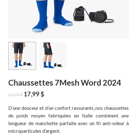
Chaussettes 7Mesh Word 2024
Le
Le
17,99
$
24,99
$
prix
prix
initial
actuel
D’une douceur et d’un confort rassurants, nos chaussettes
était :
est :
de poids moyen fabriquées en Italie combinent une
24,99 $.
17,99 $.
longueur de manchette parfaite avec un fil anti-odeur à
microparticules d’argent.