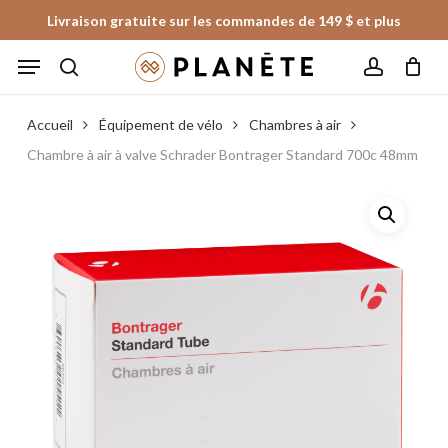
Skip
Livraison gratuite sur les commandes de 149 $ et plus
to
Panier
Fermer
Menu
le
main
panier
search
account
content
Accueil
Équipement de vélo
Chambres à air
Chambre à air à valve Schrader Bontrager Standard 700c 48mm