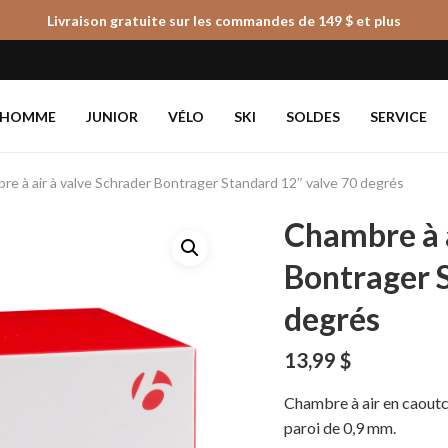
Livraison gratuite sur les commandes de 149 $ et plus
Panier
HOMME
JUNIOR
VÉLO
SKI
SOLDES
SERVICE
re à air à valve Schrader Bontrager Standard 12″ valve 70 degrés
Chambre à a
Bontrager 
degrés
13,99
$
Chambre à air en caoutc
paroi de 0,9 mm.