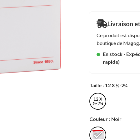
Livraison e
Ce produit est dispo
boutique de Magog
En stock - Expéd
rapide)
Taille
: 12 X ½-2¼
12 X
½-2¼
Couleur
: Noir