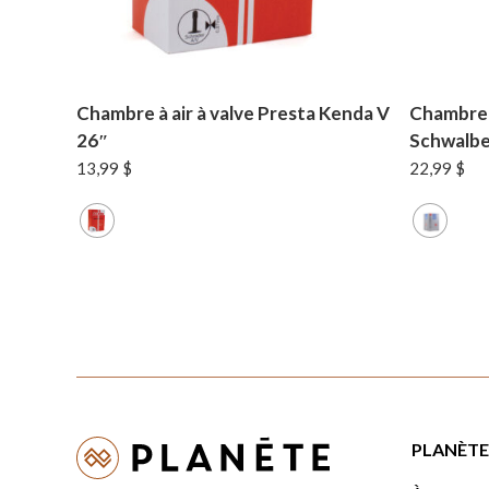
Chambre à air à valve Presta Kenda V
Chambre à
26″
Schwalbe
13,99
$
22,99
$
PLANÈTE 