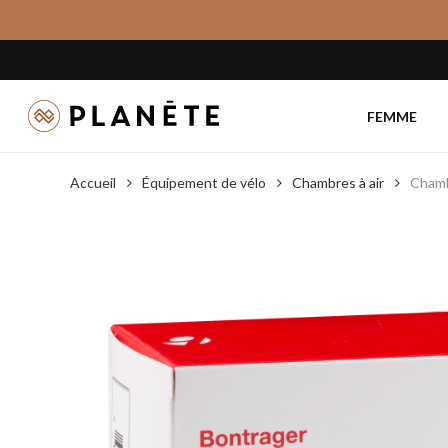
Skip
to
main
content
FEMME
Accueil
Équipement de vélo
Chambres à air
Chamb