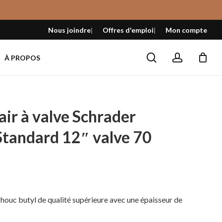
Fermer
le
Nous joindre
Offres d'emploi
Mon compte
panier
search
account
À PROPOS
ir à valve Schrader
Standard 12″ valve 70
houc butyl de qualité supérieure avec une épaisseur de