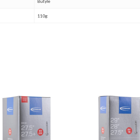
Butyle
110g