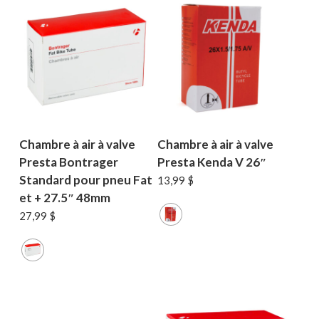
Chambre à air à valve
Chambre à air à valve
Presta Bontrager
Presta Kenda V 26″
Standard pour pneu Fat
13,99
$
et + 27.5″ 48mm
27,99
$