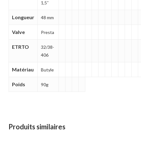
1,5″
Votre panier est vide.
Longueur
48 mm
MAGASINER EN LIGNE
Valve
Presta
ETRTO
32/38-
406
Matériau
Butyle
Poids
90g
Produits similaires