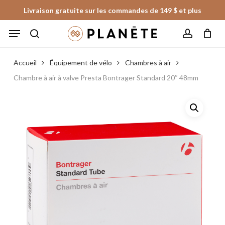
Skip
Livraison gratuite sur les commandes de 149 $ et plus
to
Panier
Fermer
Menu
le
main
panier
search
account
content
Accueil
Équipement de vélo
Chambres à air
Chambre à air à valve Presta Bontrager Standard 20″ 48mm