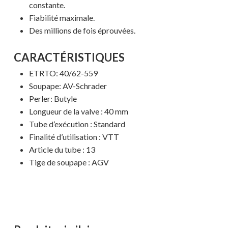
constante.
Fiabilité maximale.
Des millions de fois éprouvées.
CARACTÉRISTIQUES
ETRTO:
40/62-559
Soupape: AV-Schrader
Perler: Butyle
Longueur de la valve : 40 mm
Tube d’exécution : Standard
Finalité d’utilisation : VTT
Votre panier est vide.
Article du tube : 13
Tige de soupape : AGV
MAGASINER EN LIGNE