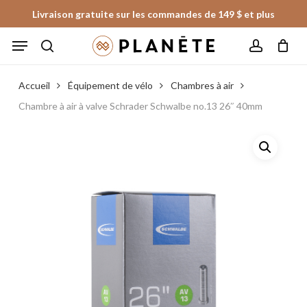
Skip
Livraison gratuite sur les commandes de 149 $ et plus
to
Panier
Fermer
Menu
le
main
panier
search
account
content
Accueil
Équipement de vélo
Chambres à air
Chambre à air à valve Schrader Schwalbe no.13 26″ 40mm