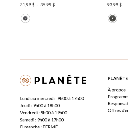
Plage
31,99
$
–
35,99
$
93,99
$
de
prix :
31,99 $
à
35,99 $
PLANÈTE 
À propos
Programm
Lundi au mercredi : 9h00 à 17h00
Responsabi
Jeudi : 9h00 à 18h00
Offres d’
Vendredi : 9h00 à 19h00
Samedi : 9h00 à 17h00
Dimanche : FERMÉ