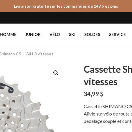
Livraison gratuite sur les commandes de 149 $ et plus
Panier
HOMME
JUNIOR
VÉLO
SKI
SOLDES
SERVICE
Shimano CS-HG41 8 vitesses
Cassette S
vitesses
34,99
$
Cassette SHIMANO CS-HG
Alivio sur vélo de route
pédalage souple et conf