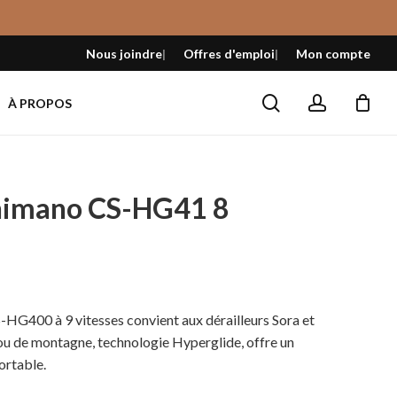
Fermer
le
Nous joindre
Offres d'emploi
Mon compte
panier
search
account
À PROPOS
himano CS-HG41 8
400 à 9 vitesses convient aux dérailleurs Sora et
 ou de montagne, technologie Hyperglide, offre un
ortable.