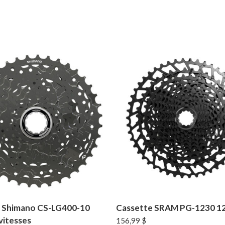
 Shimano CS-LG400-10
Cassette SRAM PG-1230 12
vitesses
156,99
$