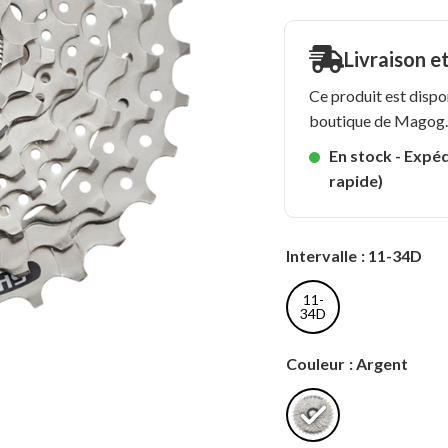
Livraison e
Ce produit est dispo
boutique de Magog
En stock - Expéd
rapide)
Intervalle
: 11-34D
11-
34D
Couleur
: Argent