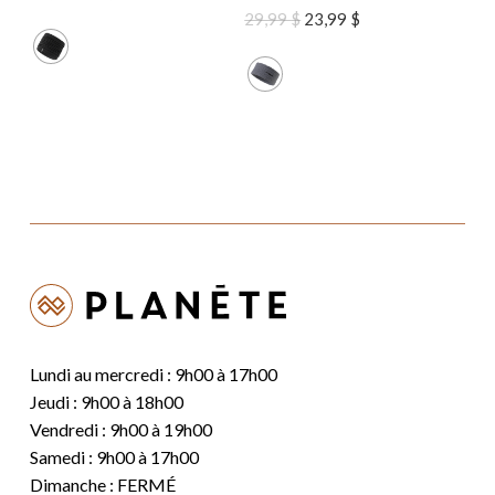
prix
prix
Le
Le
29,99
$
23,99
$
initial
actuel
prix
prix
était :
est :
initial
actuel
39,99 $.
31,99 $.
était :
est :
29,99 $.
23,99 $.
Lundi au mercredi : 9h00 à 17h00
Jeudi : 9h00 à 18h00
Vendredi : 9h00 à 19h00
Samedi : 9h00 à 17h00
Dimanche : FERMÉ