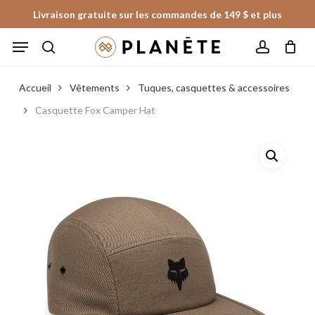
Skip
Livraison gratuite sur les commandes de 149 $ et plus
to
Panier
Fermer
Menu
le
main
panier
search
account
content
Accueil
Vêtements
Tuques, casquettes & accessoires
Casquette Fox Camper Hat