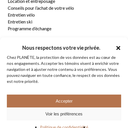
Location et entreposage
Conseils pour l’achat de votre vélo
Entretien vélo
Entretien ski
Programme d’échange
CENTRE D’AIDE
Nous respectons votre vie privée.
Chez PLANÈTE, la protection de vos données est au cœur de
Termes et conditions de vente
nos engagements. Accepter les témoins visent à enrichir votre
Retours et remboursements
navigation et à ajuster notre contenu à vos préférences. Vous
Politique de confidentialité
pouvez naviguer en toute confiance, le respect de vos données
Contact
est notre priorité.
Sous-total:
0,00
$
Accepter
VOIR LE PANIER
© 2026 PLANÈTE CYCLE & SKI. Tous droits réservés.
Voir les préférences
COMMANDER
facebook
instagram
Politique de confidentialité